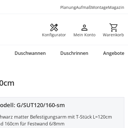
Planung
Aufmaß
Montage
Magazin
Warenkorb en
Konfigurator
Mein Konto
Warenkorb
Duschwannen
Duschrinnen
Angebote
60cm
odell:
G/SUT120/160-sm
hwarz matter Befestigungsarm mit T-Stück L=120cm
d 160cm für Festwand 6/8mm