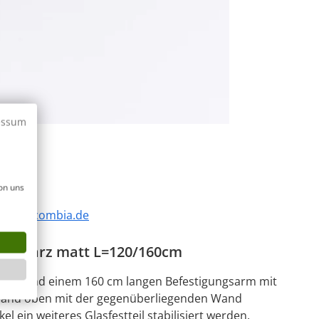
essum
1
/
3
on uns
,
info@combia.de
schwarz matt L=120/160cm
gen und einem 160 cm langen Befestigungsarm mit
wand oben mit der gegenüberliegenden Wand
 ein weiteres Glasfestteil stabilisiert werden.