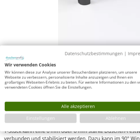
Datenschutzbestimmungen
|
Impr
Wir verwenden Cookies
Wir können diese zur Analyse unserer Besucherdaten platzieren, um unsere
Webseite zu verbessern, personalisierte Inhalte anzuzeigen und Ihnen ein
GPSR-Info
großartiges Webseiten-Erlebnis zu bieten. Für weitere Informationen zu den v
verwendeten Cookies öffnen Sie die Einstellungen.
Hersteller: Combia GmbH, Petuelring 92, 80807 München
Alle akzeptieren
Wandarmset mit T-Stück für 6/8mm Dusche 
Einstellungen
Ablehnen
Mit diesem Wandarmset bestehend aus einem 120 cm lan
T-Stück kann eine 6 mm oder 8 mm starke Duschen-Fest
verbunden und stabilisiert werden. Dazu kann im 90° Winkel