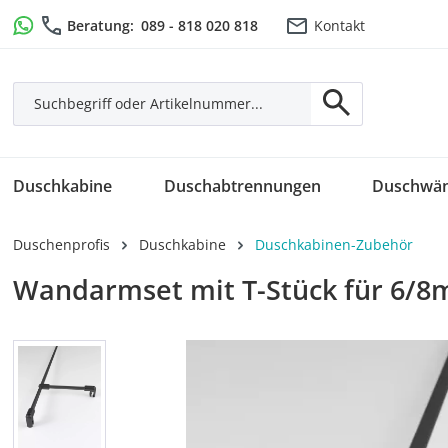
m Hauptinhalt springen
Zur Suche springen
Zur Hauptnavigation springen
Beratung:
089 - 818 020 818
Kontakt
Duschkabine
Duschabtrennungen
Duschwä
Duschenprofis
Duschkabine
Duschkabinen-Zubehör
Wandarmset mit T-Stück für 6/
Bildergalerie überspringen