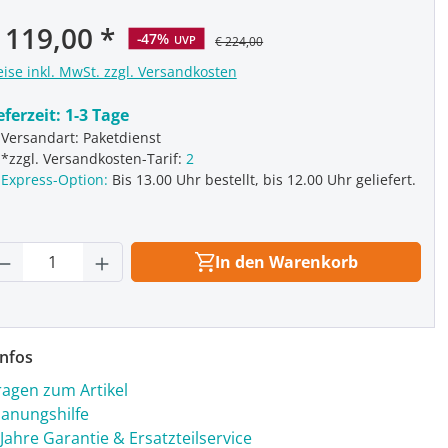
rkaufspreis:
 119,00
-47%
UVP
€ 224,00
eise inkl. MwSt. zzgl. Versandkosten
eferzeit:
1-3 Tage
Versandart: Paketdienst
*zzgl. Versandkosten-Tarif:
2
Express-Option:
Bis 13.00 Uhr bestellt, bis 12.00 Uhr geliefert.
rodukt Anzahl: Gib den gewünschten Wert
In den Warenkorb
nfos
ragen zum Artikel
lanungshilfe
 Jahre Garantie & Ersatzteilservice