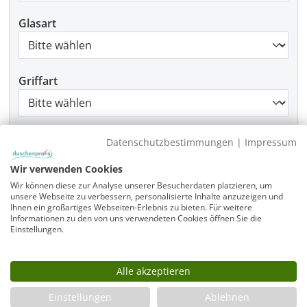
Glasart
Griffart
Beschlagfarbe
Datenschutzbestimmungen
|
Impressum
Wir verwenden Cookies
Wir können diese zur Analyse unserer Besucherdaten platzieren, um
Montage
unsere Webseite zu verbessern, personalisierte Inhalte anzuzeigen und
Ihnen ein großartiges Webseiten-Erlebnis zu bieten. Für weitere
Informationen zu den von uns verwendeten Cookies öffnen Sie die
Einstellungen.
Produkt Anzahl: Gib den gewünschten Wer
In den Warenkorb
Alle akzeptieren
Einstellungen
Ablehnen