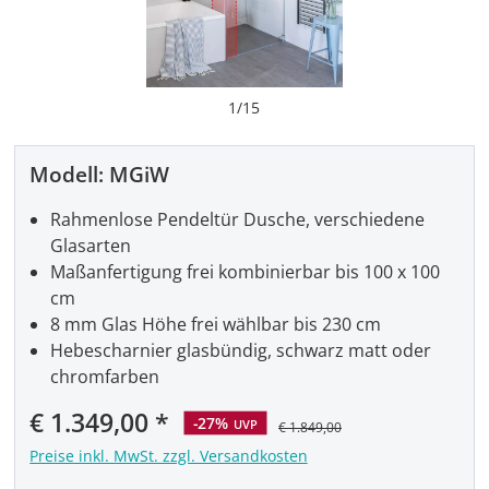
1
/
15
Modell:
MGiW
Rahmenlose Pendeltür Dusche, verschiedene
Glasarten
Maßanfertigung frei kombinierbar bis 100 x 100
cm
8 mm Glas Höhe frei wählbar bis 230 cm
Hebescharnier glasbündig, schwarz matt oder
chromfarben
Verkaufspreis:
€ 1.349,00
-27%
UVP
€ 1.849,00
Preise inkl. MwSt. zzgl. Versandkosten