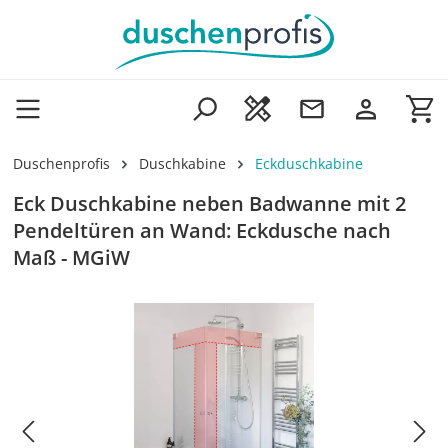
Zum Hauptinhalt springen
Wa
Duschenprofis
Duschkabine
Eckduschkabine
Eck Duschkabine neben Badwanne mit 2
Pendeltüren an Wand: Eckdusche nach
Maß - MGiW
Bildergalerie überspringen