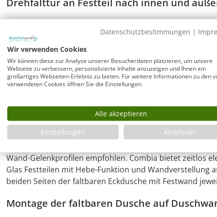
Drehfalttür an Festteil nach innen und auß
Die faltbare Pendel Duschtür schließt mit einem Magnetv
Datenschutzbestimmungen
|
Impr
nach innen und außen voll geöffnet werden (gesamt 180°).
die Pendeltür gefaltet werden und es findet auch eine Du
Wir verwenden Cookies
beachten, nach außen kann die zusammengefaltete Tür e
Wir können diese zur Analyse unserer Besucherdaten platzieren, um unsere
Pendeltür bleibt in ihrer Endposition stehen, bis circa 30
Webseite zu verbessern, personalisierte Inhalte anzuzeigen und Ihnen ein
großartiges Webseiten-Erlebnis zu bieten. Für weitere Informationen zu den v
automatisch.
verwendeten Cookies öffnen Sie die Einstellungen.
Rahmenlose Dusche mit Falttür auch an sch
Alle akzeptieren
Der "unsichtbare" Wandausgleich auch von schiefen Wänd
Einstellungen
Ablehnen
Glas Duschen nahezu einzigartig ist. Oft ist eine schief
edle rahmenlose Falttür in der Duschkabine und es wird 
Wand-Gelenkprofilen empfohlen. Combia bietet zeitlos el
Glas Festteilen mit Hebe-Funktion und Wandverstellung am
beiden Seiten der faltbaren Eckdusche mit Festwand jewe
Montage der faltbaren Dusche auf Duschwa