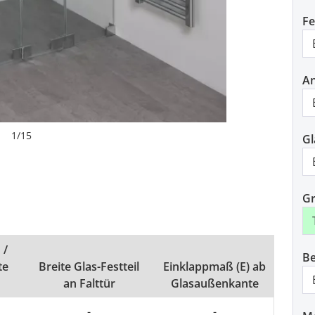
F
An
1
/
15
Gl
Gr
 /
Be
te
Breite Glas-Festteil
Einklappmaß (E) ab
an Falttür
Glasaußenkante
-
-