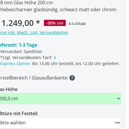
8 mm Glas Höhe 200 cm
Hebescharnier glasbündig, schwarz matt oder chrom
rkaufspreis:
 1.249,00
-30%
UVP
€ 1.779,00
eise inkl. MwSt. zzgl. Versandkosten
eferzeit:
1-3 Tage
Versandart: Spedition
*zzgl. Versandkosten-Tarif:
4
Express-Option:
Bis 13.00 Uhr bestellt, bis 12.00 Uhr geliefert.
rstellbereich / Glasaußenkante:
as-Höhe
lttüre mit Festteil