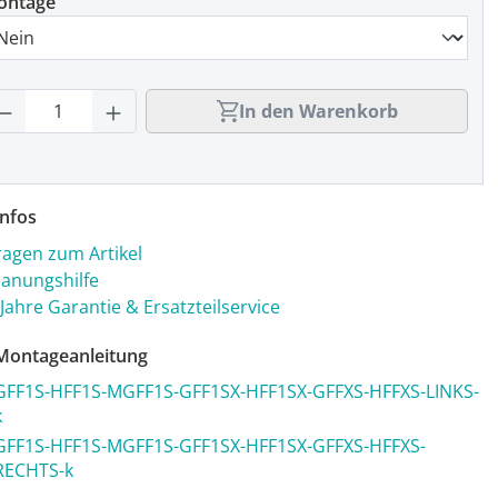
ontage
rodukt Anzahl: Gib den gewünschten Wert
In den Warenkorb
nfos
ragen zum Artikel
lanungshilfe
 Jahre Garantie & Ersatzteilservice
ontageanleitung
GFF1S-HFF1S-MGFF1S-GFF1SX-HFF1SX-GFFXS-HFFXS-LINKS-
k
GFF1S-HFF1S-MGFF1S-GFF1SX-HFF1SX-GFFXS-HFFXS-
RECHTS-k