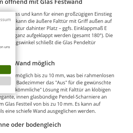
en öffnend mit Glas Festwand
erschluss und kann für einen großzügigen Einstieg
essum
 Dazu kann die äußere Falttür mit Griff außen auf
scharmatur dahinter Platz – ggfs. Einklappmaß E
benso ganz aufgeklappt werden (gesamt 180°). Die
° Öffnungswinkel schließt die Glas Pendeltür
on uns
iefer Wand möglich
en ist möglich bis zu 10 mm, was bei rahmenlosen
e Wand im Badezimmer das "Aus" für die gewünschte
die "herkömmliche" Lösung mit Falttür an klobigen
egante, innen glasbündige Pendel-Scharniere an
 Glas Festteil von bis zu 10 mm. Es kann auf
ils eine schiefe Wand ausgeglichen werden.
nne oder bodengleich