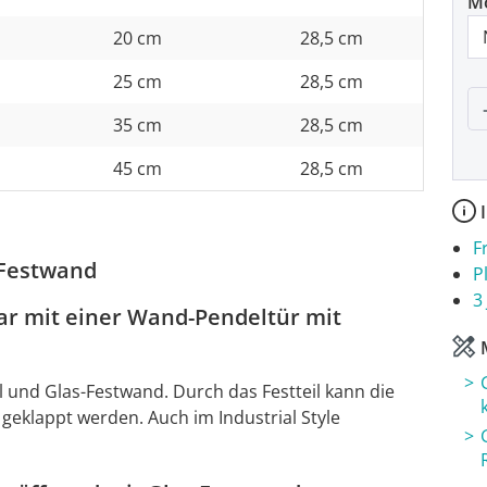
M
20 cm
28,5 cm
25 cm
28,5 cm
P
35 cm
28,5 cm
45 cm
28,5 cm
I
F
 Festwand
P
3
r mit einer Wand-Pendeltür mit
M
l und Glas-Festwand. Durch das Festteil kann die
 geklappt werden. Auch im Industrial Style