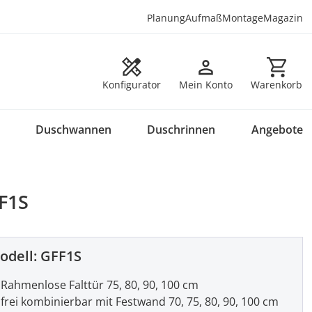
Planung
Aufmaß
Montage
Magazin
Warenkorb en
Konfigurator
Mein Konto
Warenkorb
Duschwannen
Duschrinnen
Angebote
F1S
odell:
GFF1S
Rahmenlose Falttür 75, 80, 90, 100 cm
frei kombinierbar mit Festwand 70, 75, 80, 90, 100 cm