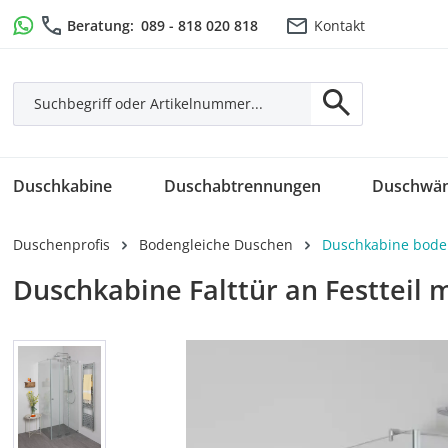
m Hauptinhalt springen
Zur Suche springen
Zur Hauptnavigation springen
Beratung:
089 - 818 020 818
Kontakt
Duschkabine
Duschabtrennungen
Duschwä
Duschenprofis
Bodengleiche Duschen
Duschkabine bode
Duschkabine Falttür an Festteil
Bildergalerie überspringen