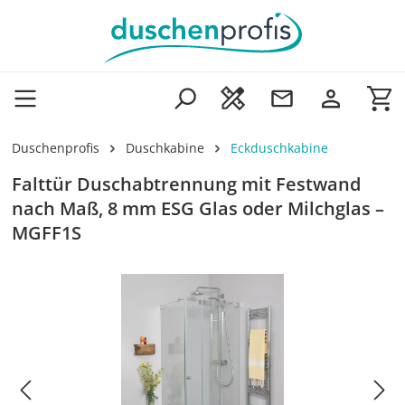
Zum Hauptinhalt springen
Wa
Duschenprofis
Duschkabine
Eckduschkabine
Falttür Duschabtrennung mit Festwand
nach Maß, 8 mm ESG Glas oder Milchglas –
MGFF1S
Bildergalerie überspringen