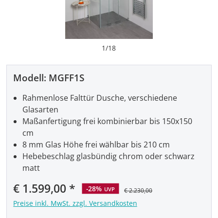
1
/
18
Modell:
MGFF1S
Rahmenlose Falttür Dusche, verschiedene
Glasarten
Maßanfertigung frei kombinierbar bis 150x150
cm
8 mm Glas Höhe frei wählbar bis 210 cm
Hebebeschlag glasbündig chrom oder schwarz
matt
Verkaufspreis:
€ 1.599,00
-28%
UVP
€ 2.230,00
Preise inkl. MwSt. zzgl. Versandkosten