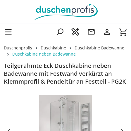
Zum Hauptinhalt springen
Wa
Duschenprofis
Duschkabine
Duschkabine Badewanne
Duschkabine neben Badewanne
Teilgerahmte Eck Duschkabine neben
Badewanne mit Festwand verkürzt an
Klemmprofil & Pendeltür an Festteil - PG2K
Bildergalerie überspringen