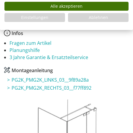
Produkt Anzahl: Gib den gewünschten Wer
In den Warenkorb
Alle akzeptieren
Einstellungen
Ablehnen
Infos
Fragen zum Artikel
Planungshilfe
3 Jahre Garantie & Ersatzteilservice
Montageanleitung
PG2K_PMG2K_LINKS_03__9f89a28a
PG2K_PMG2K_RECHTS_03__f77ff892