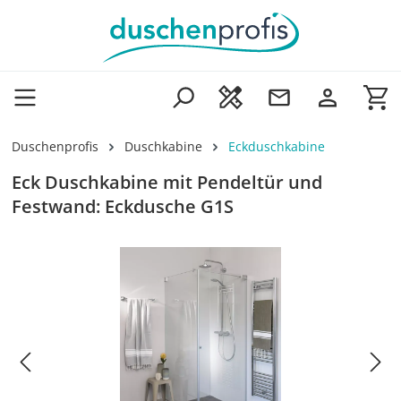
Zum Hauptinhalt springen
Wa
Duschenprofis
Duschkabine
Eckduschkabine
Eck Duschkabine mit Pendeltür und
Festwand: Eckdusche G1S
Bildergalerie überspringen