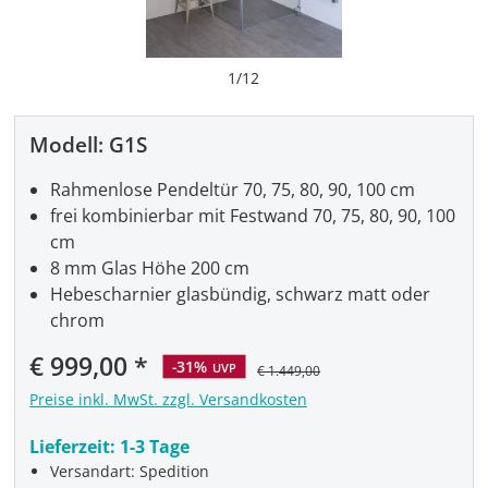
1
/
12
Modell:
G1S
Rahmenlose Pendeltür 70, 75, 80, 90, 100 cm
frei kombinierbar mit Festwand 70, 75, 80, 90, 100
cm
8 mm Glas Höhe 200 cm
Hebescharnier glasbündig, schwarz matt oder
chrom
Verkaufspreis:
€ 999,00
-31%
UVP
€ 1.449,00
Preise inkl. MwSt. zzgl. Versandkosten
Lieferzeit:
1-3 Tage
Versandart: Spedition