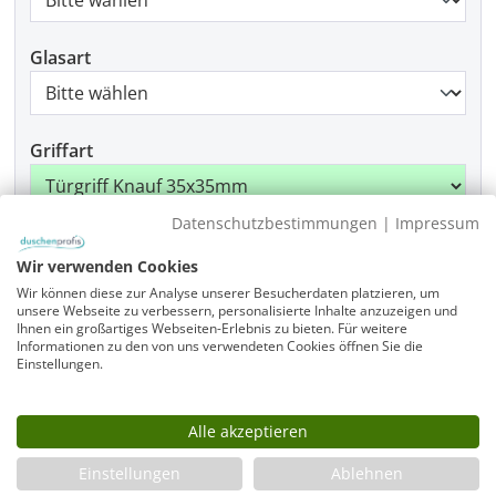
Glasart
Griffart
Datenschutzbestimmungen
|
Impressum
Beschlagfarbe
Wir verwenden Cookies
Wir können diese zur Analyse unserer Besucherdaten platzieren, um
unsere Webseite zu verbessern, personalisierte Inhalte anzuzeigen und
Ihnen ein großartiges Webseiten-Erlebnis zu bieten. Für weitere
Produkt Anzahl: Gib den gewünschten Wer
Informationen zu den von uns verwendeten Cookies öffnen Sie die
In den Warenkorb
Einstellungen.
Alle akzeptieren
Infos
Einstellungen
Ablehnen
Fragen zum Artikel