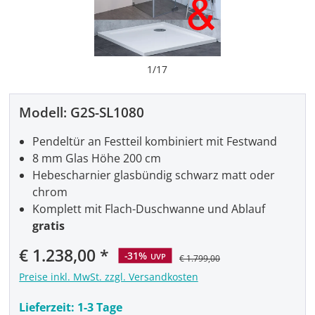
1
/
17
Modell:
G2S-SL1080
Pendeltür an Festteil kombiniert mit Festwand
8 mm Glas Höhe 200 cm
Hebescharnier glasbündig schwarz matt oder
chrom
Komplett mit Flach-Duschwanne und Ablauf
gratis
Verkaufspreis:
€ 1.238,00
-31%
UVP
€ 1.799,00
Preise inkl. MwSt. zzgl. Versandkosten
Lieferzeit:
1-3 Tage