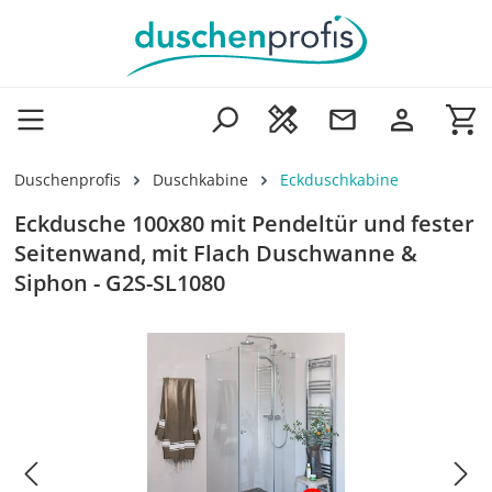
Zum Hauptinhalt springen
Wa
Duschenprofis
Duschkabine
Eckduschkabine
Eckdusche 100x80 mit Pendeltür und fester
Seitenwand, mit Flach Duschwanne &
Siphon - G2S-SL1080
Bildergalerie überspringen