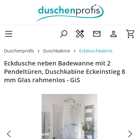
Zum Hauptinhalt springen
Wa
Duschenprofis
Duschkabine
Eckduschkabine
Eckdusche neben Badewanne mit 2
Pendeltüren, Duschkabine Eckeinstieg 8
mm Glas rahmenlos - GiS
Bildergalerie überspringen