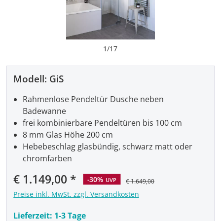
1
/
17
Modell:
GiS
Rahmenlose Pendeltür Dusche neben
Badewanne
frei kombinierbare Pendeltüren bis 100 cm
8 mm Glas Höhe 200 cm
Hebebeschlag glasbündig, schwarz matt oder
chromfarben
Verkaufspreis:
€ 1.149,00
-30%
UVP
€ 1.649,00
Preise inkl. MwSt. zzgl. Versandkosten
Lieferzeit:
1-3 Tage