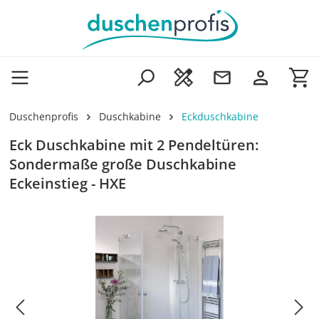
Zum Hauptinhalt springen
Wa
Duschenprofis
Duschkabine
Eckduschkabine
Eck Duschkabine mit 2 Pendeltüren:
Sondermaße große Duschkabine
Eckeinstieg - HXE
Bildergalerie überspringen