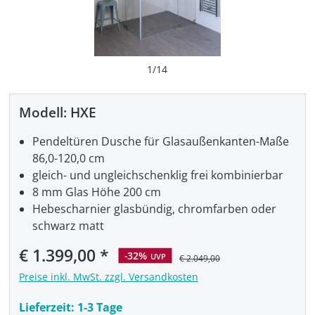
1
/
14
Modell:
HXE
Pendeltüren Dusche für Glasaußenkanten-Maße
86,0-120,0 cm
gleich- und ungleichschenklig frei kombinierbar
8 mm Glas Höhe 200 cm
Hebescharnier glasbündig, chromfarben oder
schwarz matt
Verkaufspreis:
€ 1.399,00
-32%
UVP
€ 2.049,00
Preise inkl. MwSt. zzgl. Versandkosten
Lieferzeit:
1-3 Tage