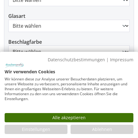
Glasart
Beschlagfarbe
Datenschutzbestimmungen
|
Impressum
Montage
Wir verwenden Cookies
Wir können diese zur Analyse unserer Besucherdaten platzieren, um
unsere Webseite zu verbessern, personalisierte Inhalte anzuzeigen und
Ihnen ein großartiges Webseiten-Erlebnis zu bieten. Für weitere
Informationen zu den von uns verwendeten Cookies öffnen Sie die
Produkt Anzahl: Gib den gewünschten Wer
In den Warenkorb
Einstellungen.
Alle akzeptieren
Infos
Einstellungen
Ablehnen
Fragen zum Artikel