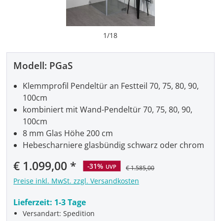
1
/
18
Modell:
PGaS
Klemmprofil Pendeltür an Festteil 70, 75, 80, 90,
100cm
kombiniert mit Wand-Pendeltür 70, 75, 80, 90,
100cm
8 mm Glas Höhe 200 cm
Hebescharniere glasbündig schwarz oder chrom
Verkaufspreis:
€ 1.099,00
-31%
UVP
€ 1.585,00
Preise inkl. MwSt. zzgl. Versandkosten
Lieferzeit:
1-3 Tage
Versandart: Spedition