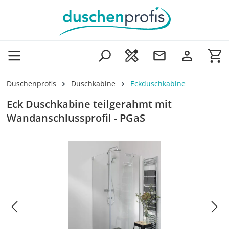
Zum Hauptinhalt springen
Wa
Duschenprofis
Duschkabine
Eckduschkabine
Eck Duschkabine teilgerahmt mit
Wandanschlussprofil - PGaS
Bildergalerie überspringen