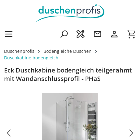
Zum Hauptinhalt springen
Wa
Duschenprofis
Bodengleiche Duschen
Duschkabine bodengleich
Eck Duschkabine bodengleich teilgerahmt
mit Wandanschlussprofil - PHaS
Bildergalerie überspringen