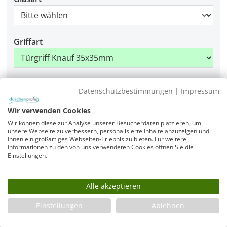
Griffart
Montage
Datenschutzbestimmungen
|
Impressum
Wir verwenden Cookies
Wir können diese zur Analyse unserer Besucherdaten platzieren, um
Produkt Anzahl: Gib den gewünschten Wer
unsere Webseite zu verbessern, personalisierte Inhalte anzuzeigen und
In den Warenkorb
Ihnen ein großartiges Webseiten-Erlebnis zu bieten. Für weitere
Informationen zu den von uns verwendeten Cookies öffnen Sie die
Einstellungen.
Infos
Alle akzeptieren
Fragen zum Artikel
Einstellungen
Ablehnen
Planungshilfe
3 Jahre Garantie & Ersatzteilservice