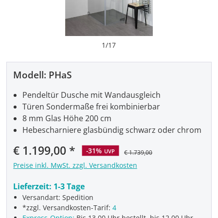
1
/
17
Modell:
PHaS
Pendeltür Dusche mit Wandausgleich
Türen Sondermaße frei kombinierbar
8 mm Glas Höhe 200 cm
Hebescharniere glasbündig schwarz oder chrom
Verkaufspreis:
€ 1.199,00
-31%
UVP
€ 1.739,00
Preise inkl. MwSt. zzgl. Versandkosten
Lieferzeit:
1-3 Tage
Versandart: Spedition
*zzgl. Versandkosten-Tarif:
4
Express-Option:
Bis 13.00 Uhr bestellt, bis 12.00 Uhr