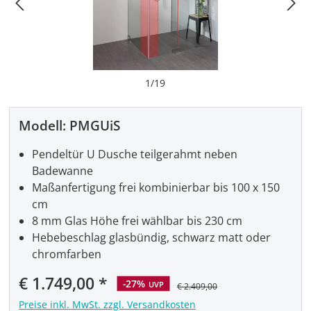
1
/
19
Modell:
PMGUiS
Pendeltür U Dusche teilgerahmt neben
Badewanne
Maßanfertigung frei kombinierbar bis 100 x 150
cm
8 mm Glas Höhe frei wählbar bis 230 cm
Hebebeschlag glasbündig, schwarz matt oder
chromfarben
Verkaufspreis:
€ 1.749,00
-27%
UVP
€ 2.409,00
Preise inkl. MwSt. zzgl. Versandkosten