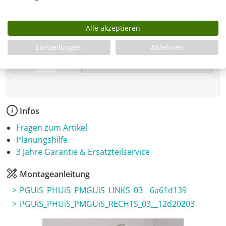
Montage
Alle akzeptieren
Einstellungen
Ablehnen
Produkt Anzahl: Gib den gewünschten Wer
In den Warenkorb
Infos
Fragen zum Artikel
Planungshilfe
3 Jahre Garantie & Ersatzteilservice
Montageanleitung
PGUiS_PHUiS_PMGUiS_LINKS_03__6a61d139
PGUiS_PHUiS_PMGUiS_RECHTS_03__12d20203