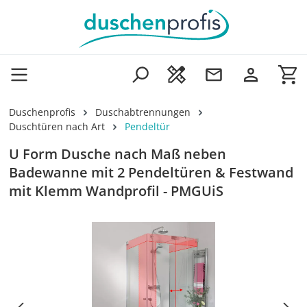
Zum Hauptinhalt springen
Wa
Duschenprofis
Duschabtrennungen
Duschtüren nach Art
Pendeltür
U Form Dusche nach Maß neben
Badewanne mit 2 Pendeltüren & Festwand
mit Klemm Wandprofil - PMGUiS
Bildergalerie überspringen