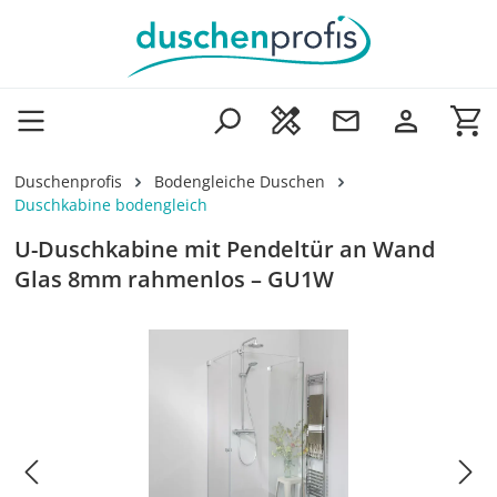
Zum Hauptinhalt springen
Wa
Duschenprofis
Bodengleiche Duschen
Duschkabine bodengleich
U-Duschkabine mit Pendeltür an Wand
Glas 8mm rahmenlos – GU1W
Bildergalerie überspringen