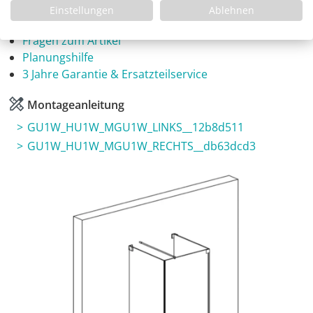
Einstellungen
Ablehnen
Infos
Fragen zum Artikel
Planungshilfe
3 Jahre Garantie & Ersatzteilservice
Montageanleitung
GU1W_HU1W_MGU1W_LINKS__12b8d511
GU1W_HU1W_MGU1W_RECHTS__db63dcd3