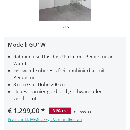
1
/
15
Modell:
GU1W
Rahmenlose Dusche U Form mit Pendeltür an
Wand
Festwände über Eck frei kombinierbar mit
Pendeltür
8 mm Glas Höhe 200 cm
Hebescharnier glasbündig schwarz oder
verchromt
Verkaufspreis:
€ 1.299,00
-31%
UVP
€ 1.885,00
Preise inkl. MwSt. zzgl. Versandkosten