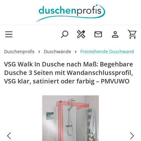
Zum Hauptinhalt springen
Wa
Duschenprofis
Duschwände
Freistehende Duschwand
VSG Walk In Dusche nach Maß: Begehbare
Dusche 3 Seiten mit Wandanschlussprofil,
VSG klar, satiniert oder farbig – PMVUWO
Bildergalerie überspringen