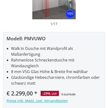
1
/
17
Modell:
PMVUWO
Walk In Dusche mit Wandprofil als
Maßanfertigung
Rahmenlose Schneckendusche mit
Wandausgleich
8 mm VSG Glas Höhe & Breite frei wählbar
Glasbündige Hebescharniere, chromfarben oder
schwarz matt
Verkaufspreis:
€ 2.299,00
-29%
UVP
€ 3.219,00
Preise inkl. MwSt. zzgl. Versandkosten