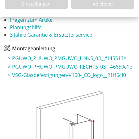
Einstellungen
Ablehnen
Infos
Fragen zum Artikel
Planungshilfe
3 Jahre Garantie & Ersatzteilservice
Montageanleitung
PGUWO_PHUWO_PMGUWO_LINKS_03__f145513e
PGUWO_PHUWO_PMGUWO_RECHTS_03__46650c1e
VSG-Glasbefestigungen-V100-_CO_logo__21ff6cf0