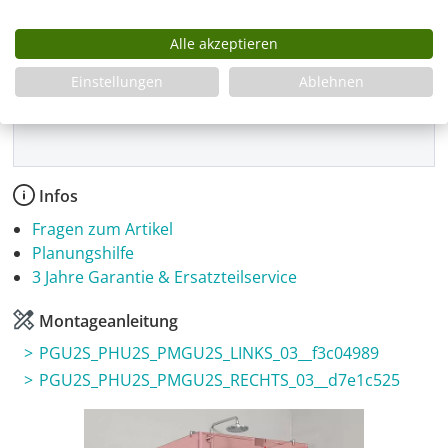
Montage
Alle akzeptieren
Einstellungen
Ablehnen
Produkt Anzahl: Gib den gewünschten Wer
In den Warenkorb
Infos
Fragen zum Artikel
Planungshilfe
3 Jahre Garantie & Ersatzteilservice
Montageanleitung
PGU2S_PHU2S_PMGU2S_LINKS_03__f3c04989
PGU2S_PHU2S_PMGU2S_RECHTS_03__d7e1c525