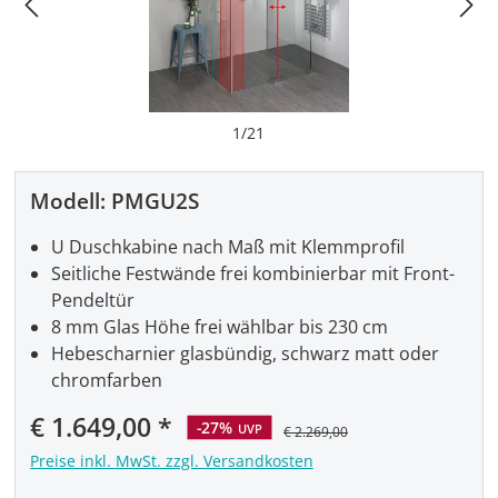
1
/
21
Modell:
PMGU2S
U Duschkabine nach Maß mit Klemmprofil
Seitliche Festwände frei kombinierbar mit Front-
Pendeltür
8 mm Glas Höhe frei wählbar bis 230 cm
Hebescharnier glasbündig, schwarz matt oder
chromfarben
Verkaufspreis:
€ 1.649,00
-27%
UVP
€ 2.269,00
Preise inkl. MwSt. zzgl. Versandkosten