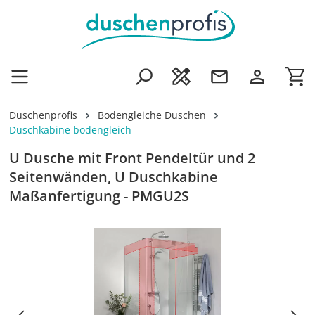
Zum Hauptinhalt springen
Wa
Duschenprofis
Bodengleiche Duschen
Duschkabine bodengleich
U Dusche mit Front Pendeltür und 2
Seitenwänden, U Duschkabine
Maßanfertigung - PMGU2S
Bildergalerie überspringen