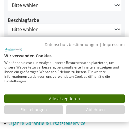
Beschlagfarbe
Montage
Datenschutzbestimmungen
|
Impressum
Wir verwenden Cookies
Wir können diese zur Analyse unserer Besucherdaten platzieren, um
unsere Webseite zu verbessern, personalisierte Inhalte anzuzeigen und
Produkt Anzahl: Gib den gewünschten Wer
Ihnen ein großartiges Webseiten-Erlebnis zu bieten. Für weitere
In den Warenkorb
Informationen zu den von uns verwendeten Cookies öffnen Sie die
Einstellungen.
Alle akzeptieren
Infos
Fragen zum Artikel
Einstellungen
Ablehnen
Planungshilfe
3 Jahre Garantie & Ersatzteilservice