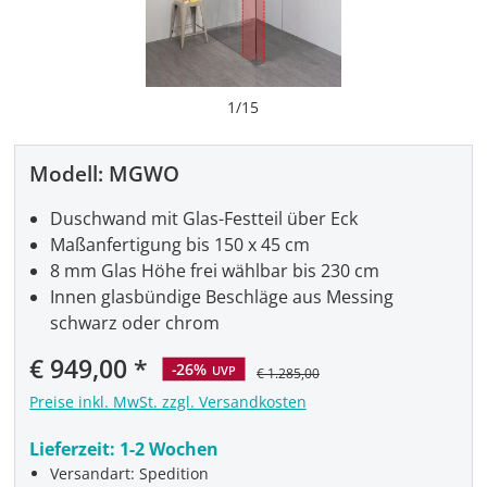
1
/
15
Modell:
MGWO
Duschwand mit Glas-Festteil über Eck
Maßanfertigung bis 150 x 45 cm
8 mm Glas Höhe frei wählbar bis 230 cm
Innen glasbündige Beschläge aus Messing
schwarz oder chrom
Verkaufspreis:
€ 949,00
-26%
UVP
€ 1.285,00
Preise inkl. MwSt. zzgl. Versandkosten
Lieferzeit:
1-2 Wochen
Versandart: Spedition