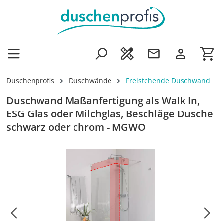
Zum Hauptinhalt springen
Wa
Duschenprofis
Duschwände
Freistehende Duschwand
Duschwand Maßanfertigung als Walk In,
ESG Glas oder Milchglas, Beschläge Dusche
schwarz oder chrom - MGWO
Bildergalerie überspringen