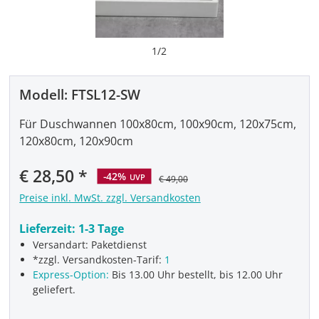
1
/
2
Modell:
FTSL12-SW
Für Duschwannen 100x80cm, 100x90cm, 120x75cm,
120x80cm, 120x90cm
Verkaufspreis:
€ 28,50
-42%
UVP
€ 49,00
Preise inkl. MwSt. zzgl. Versandkosten
Lieferzeit:
1-3 Tage
Versandart: Paketdienst
*zzgl. Versandkosten-Tarif:
1
Express-Option:
Bis 13.00 Uhr bestellt, bis 12.00 Uhr
geliefert.