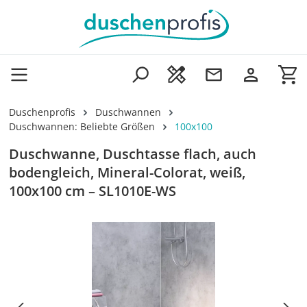
Zum Hauptinhalt springen
Wa
Duschenprofis
Duschwannen
Duschwannen: Beliebte Größen
100x100
Duschwanne, Duschtasse flach, auch
bodengleich, Mineral-Colorat, weiß,
100x100 cm – SL1010E-WS
Bildergalerie überspringen