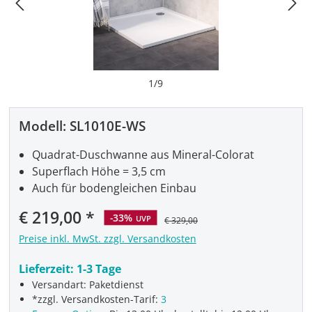
1
/
9
Modell:
SL1010E-WS
Quadrat-Duschwanne aus Mineral-Colorat
Superflach Höhe = 3,5 cm
Auch für bodengleichen Einbau
Verkaufspreis:
€ 219,00
-33%
UVP
€ 329,00
Preise inkl. MwSt. zzgl. Versandkosten
Lieferzeit:
1-3 Tage
Versandart: Paketdienst
*zzgl. Versandkosten-Tarif:
3