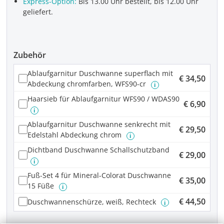
Express-Option:
Bis 13.00 Uhr bestellt, bis 12.00 Uhr
geliefert.
Zubehör
Ablaufgarnitur Duschwanne superflach mit
€ 34,50
Abdeckung chromfarben, WFS90-cr
i
Haarsieb für Ablaufgarnitur WFS90 / WDAS90
€ 6,90
i
Ablaufgarnitur Duschwanne senkrecht mit
€ 29,50
Edelstahl Abdeckung chrom
i
Dichtband Duschwanne Schallschutzband
€ 29,00
i
Fuß-Set 4 für Mineral-Colorat Duschwanne
€ 35,00
15 Füße
i
€ 44,50
Duschwannenschürze, weiß, Rechteck
i