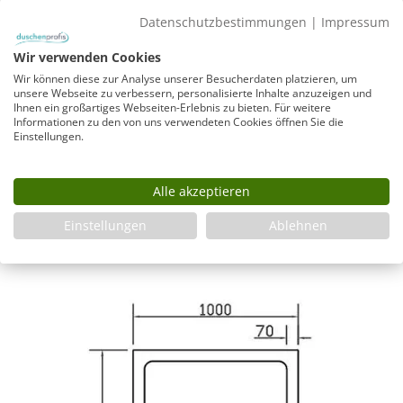
Produkt Anzahl: Gib den gewünschten Wer
In den Warenkorb
Datenschutzbestimmungen
|
Impressum
Wir verwenden Cookies
Wir können diese zur Analyse unserer Besucherdaten platzieren, um
unsere Webseite zu verbessern, personalisierte Inhalte anzuzeigen und
Infos
Ihnen ein großartiges Webseiten-Erlebnis zu bieten. Für weitere
Informationen zu den von uns verwendeten Cookies öffnen Sie die
Fragen zum Artikel
Einstellungen.
Planungshilfe
3 Jahre Garantie & Ersatzteilservice
Alle akzeptieren
Montageanleitung
Einstellungen
Ablehnen
Montageanleitung_Duschwanne_Einbau