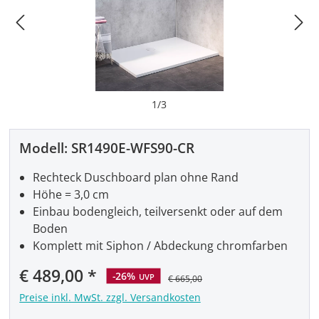
1
/
3
Modell:
SR1490E-WFS90-CR
Rechteck Duschboard plan ohne Rand
Höhe = 3,0 cm
Einbau bodengleich, teilversenkt oder auf dem
Boden
Komplett mit Siphon / Abdeckung chromfarben
Verkaufspreis:
€ 489,00
-26%
UVP
€ 665,00
Preise inkl. MwSt. zzgl. Versandkosten