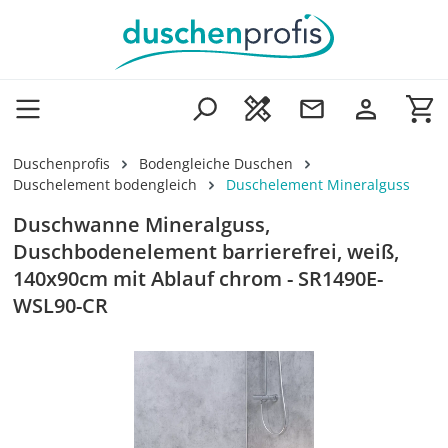
Zum Hauptinhalt springen
Wa
Duschenprofis
Bodengleiche Duschen
Duschelement bodengleich
Duschelement Mineralguss
Duschwanne Mineralguss,
Duschbodenelement barrierefrei, weiß,
140x90cm mit Ablauf chrom - SR1490E-
WSL90-CR
Bildergalerie überspringen