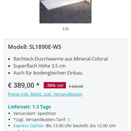
1
/
9
Modell:
SL1890E-WS
Rechteck-Duschwanne aus Mineral-Colorat
Superflach Höhe 3,5 cm
Auch für bodengleichen Einbau
Verkaufspreis:
€ 389,00
-38%
UVP
€ 629,00
Preise inkl. MwSt. zzgl. Versandkosten
Lieferzeit:
1-3 Tage
Versandart: Spedition
*zzgl. Versandkosten-Tarif:
3
Express-Option:
Bis 13.00 Uhr bestellt, bis 12.00 Uhr