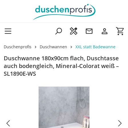
Zum Hauptinhalt springen
Wa
Duschenprofis
Duschwannen
XXL statt Badewanne
Duschwanne 180x90cm flach, Duschtasse
auch bodengleich, Mineral-Colorat weiß –
SL1890E-WS
Bildergalerie überspringen