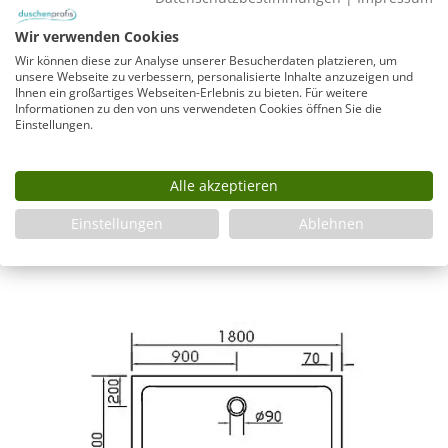
Wir verwenden Cookies
Infos
Wir können diese zur Analyse unserer Besucherdaten platzieren, um
unsere Webseite zu verbessern, personalisierte Inhalte anzuzeigen und
Fragen zum Artikel
Ihnen ein großartiges Webseiten-Erlebnis zu bieten. Für weitere
Informationen zu den von uns verwendeten Cookies öffnen Sie die
Planungshilfe
Einstellungen.
3 Jahre Garantie & Ersatzteilservice
Montageanleitung
Alle akzeptieren
Montageanleitung_Duschwanne_Einbau
Einstellungen
Ablehnen