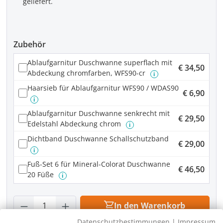
geliefert.
Zubehör
Ablaufgarnitur Duschwanne superflach mit
€ 34,50
Abdeckung chromfarben, WFS90-cr
i
Haarsieb für Ablaufgarnitur WFS90 / WDAS90
€ 6,90
i
Ablaufgarnitur Duschwanne senkrecht mit
€ 29,50
Edelstahl Abdeckung chrom
i
Dichtband Duschwanne Schallschutzband
€ 29,00
i
Fuß-Set 6 für Mineral-Colorat Duschwanne
€ 46,50
20 Füße
i
Produkt Anzahl: Gib den gewünschten Wer
In den Warenkorb
Datenschutzbestimmungen
|
Impressum