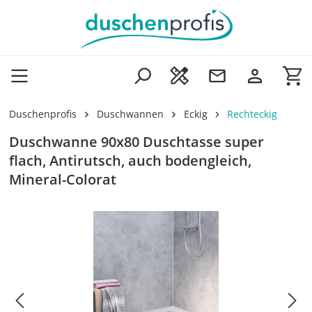
Zum Hauptinhalt springen
Wa
Duschenprofis
Duschwannen
Eckig
Rechteckig
Duschwanne 90x80 Duschtasse super
flach, Antirutsch, auch bodengleich,
Mineral-Colorat
Bildergalerie überspringen