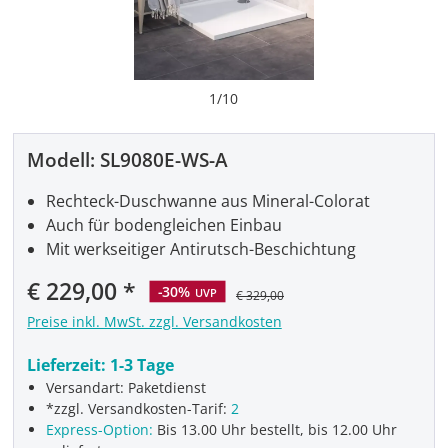
1
/
10
Modell:
SL9080E-WS-A
Rechteck-Duschwanne aus Mineral-Colorat
Auch für bodengleichen Einbau
Mit werkseitiger Antirutsch-Beschichtung
Verkaufspreis:
€ 229,00
-30%
UVP
€ 329,00
Preise inkl. MwSt. zzgl. Versandkosten
Lieferzeit:
1-3 Tage
Versandart: Paketdienst
*zzgl. Versandkosten-Tarif:
2
Express-Option:
Bis 13.00 Uhr bestellt, bis 12.00 Uhr