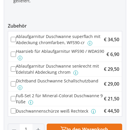
geliefert.
Zubehör
Ablaufgarnitur Duschwanne superflach mit
€ 34,50
Abdeckung chromfarben, WFS90-cr
i
Haarsieb für Ablaufgarnitur WFS90 / WDAS90
€ 6,90
i
Ablaufgarnitur Duschwanne senkrecht mit
€ 29,50
Edelstahl Abdeckung chrom
i
Dichtband Duschwanne Schallschutzband
€ 29,00
i
Fuß-Set 2 für Mineral-Colorat Duschwanne 9
€ 21,50
Füße
i
€ 44,50
Duschwannenschürze weiß Rechteck
i
Produkt Anzahl: Gib den gewünschten Wer
In den Warenkorb