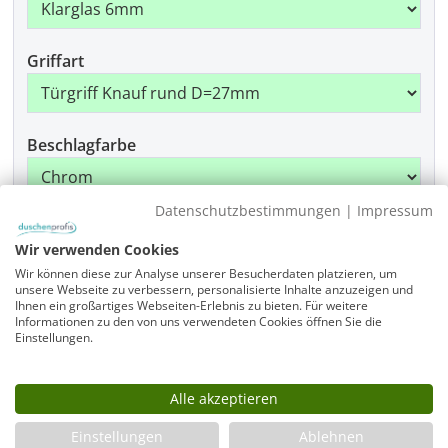
Griffart
Beschlagfarbe
Datenschutzbestimmungen
|
Impressum
Montage
Wir verwenden Cookies
Wir können diese zur Analyse unserer Besucherdaten platzieren, um
unsere Webseite zu verbessern, personalisierte Inhalte anzuzeigen und
Ihnen ein großartiges Webseiten-Erlebnis zu bieten. Für weitere
Produkt Anzahl: Gib den gewünschten Wer
Informationen zu den von uns verwendeten Cookies öffnen Sie die
In den Warenkorb
Einstellungen.
Artikelnummer
Alle akzeptieren
A1W7590-1950-725-x-875-x-x-x-ALR-EK6-GR-x-CR
Einstellungen
Ablehnen