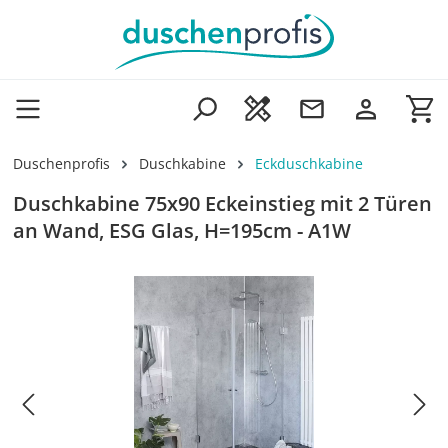
Zum Hauptinhalt springen
Wa
Duschenprofis
Duschkabine
Eckduschkabine
Duschkabine 75x90 Eckeinstieg mit 2 Türen
an Wand, ESG Glas, H=195cm - A1W
Bildergalerie überspringen