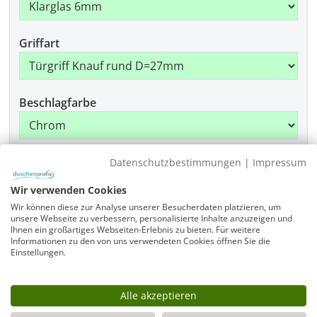
Griffart
Beschlagfarbe
Montage
Datenschutzbestimmungen
|
Impressum
Wir verwenden Cookies
Wir können diese zur Analyse unserer Besucherdaten platzieren, um
unsere Webseite zu verbessern, personalisierte Inhalte anzuzeigen und
Produkt Anzahl: Gib den gewünschten Wer
Ihnen ein großartiges Webseiten-Erlebnis zu bieten. Für weitere
In den Warenkorb
Informationen zu den von uns verwendeten Cookies öffnen Sie die
Einstellungen.
Artikelnummer
A1W8080-1950-775-x-775-x-x-x-ALR-EK6-GR-x-CR
Alle akzeptieren