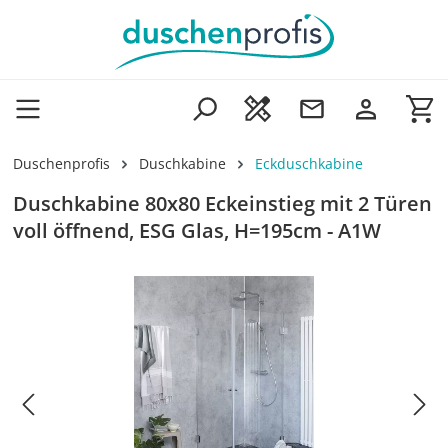
Zum Hauptinhalt springen
Wa
Duschenprofis
Duschkabine
Eckduschkabine
Duschkabine 80x80 Eckeinstieg mit 2 Türen
voll öffnend, ESG Glas, H=195cm - A1W
Bildergalerie überspringen