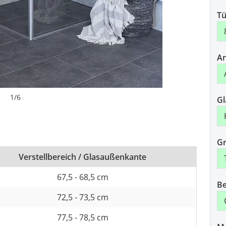
Tü
An
1
/
6
Gl
Gr
Verstellbereich / Glasaußenkante
67,5 - 68,5 cm
Be
72,5 - 73,5 cm
77,5 - 78,5 cm