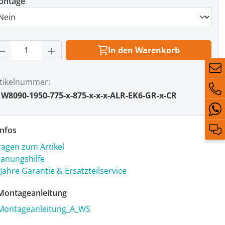
ontage
rodukt Anzahl: Gib den gewünschten Wert
In den Warenkorb
tikelnummer
W8090-1950-775-x-875-x-x-x-ALR-EK6-GR-x-CR
nfos
ragen zum Artikel
lanungshilfe
 Jahre Garantie & Ersatzteilservice
ontageanleitung
Montageanleitung_A_WS