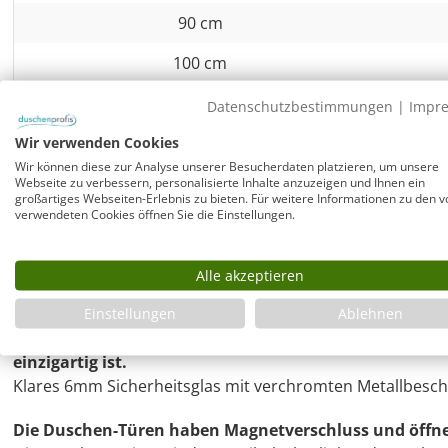
90 cm
100 cm
Alle Duschen-Größen zum gleichen Preis!
Datenschutzbestimmungen
|
Impr
Wir verwenden Cookies
Eckdusche 80x90 mit 2 Türen an Wand
Wir können diese zur Analyse unserer Besucherdaten platzieren, um unsere
Webseite zu verbessern, personalisierte Inhalte anzuzeigen und Ihnen ein
Rahmenlose Duschkabine mit voll öffnenden Türen.
großartiges Webseiten-Erlebnis zu bieten. Für weitere Informationen zu den v
verwendeten Cookies öffnen Sie die Einstellungen.
Die Montage der Duschkabine ist möglich auf im Maß pa
Hersteller (z.B. Combia, HSK, Kaldewei, Bette) oder boden
oder einem Mineralguss Duschboard von Combia.
Hier f
Alle akzeptieren
Trotz rahmenloser Bauart ist bei dieser Combia Dusch
Einstellungen
Ablehnen
Wände möglich bis zu 10mm ohne riesige Silikonfuge
einzigartig ist.
Klares 6mm Sicherheitsglas mit verchromten Metallbesch
Die Duschen-Türen haben Magnetverschluss und öffn