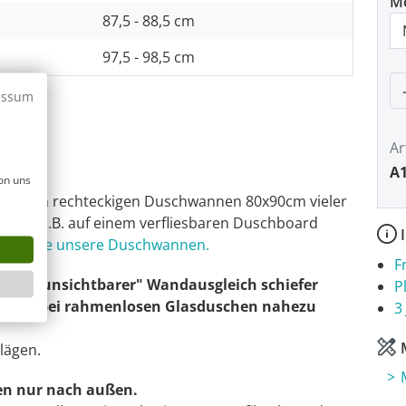
M
87,5 - 88,5 cm
97,5 - 98,5 cm
P
essum
Ar
A1
on uns
ssenden rechteckigen Duschwannen 80x90cm vieler
gleich z.B. auf einem verfliesbaren Duschboard
I
inden Sie unsere Duschwannen.
F
e ein "unsichtbarer" Wandausgleich schiefer
P
n, was bei rahmenlosen Glasduschen nahezu
3
M
lägen.
en nur nach außen.