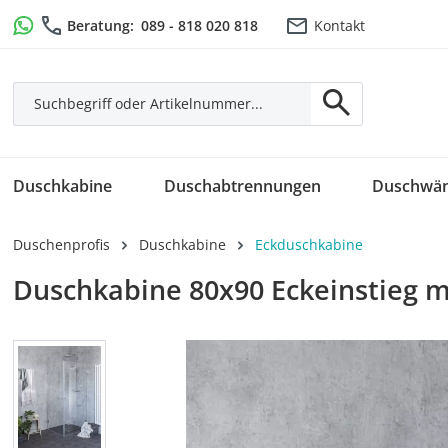
m Hauptinhalt springen
Zur Suche springen
Zur Hauptnavigation springen
Beratung:
089 - 818 020 818
Kontakt
Duschkabine
Duschabtrennungen
Duschwä
Duschenprofis
Duschkabine
Eckduschkabine
Duschkabine 80x90 Eckeinstieg m
Bildergalerie überspringen