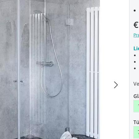
€
Pr
Li
Ve
Gl
Tü