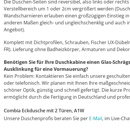
Die Duschen-Seiten sind reversibel, also links oder recht
Verstellbereich um 1 oder 2cm vergrößert werden (Dusch
Wandscharnieren erlauben einen großzügigen Einstieg in d
anderen Maßen gleich- und ungleichschenklig und auch i
Angebot).
Komplett mit Dichtprofilen, Schrauben, Fischer UX-Dübel
FR). Lieferung ohne Badheizkörper, Armaturen und Dekor
Benötigen Sie für Ihre Duschkabine einen Glas-Schrägs
Ausklinkung für eine Vormauerung?
Kein Problem: Kontaktieren Sie einfach unsere geschulte
oder telefonisch. Wir planen mit Ihnen Ihre maßgeschnei
schöner Optik, günstig und schnell gefertigt. Die kurze 
ermöglicht durch die Fertigung in Deutschland und profes
Combia Eckdusche mit 2 Türen, A1W
Unsere Duschenprofis beraten Sie per
E-Mail
, im Live-Ch