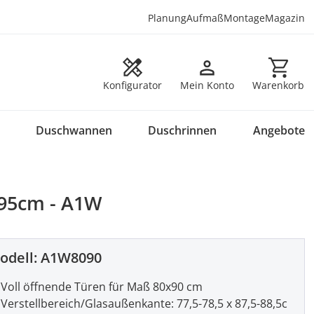
Planung
Aufmaß
Montage
Magazin
Warenkorb en
Konfigurator
Mein Konto
Warenkorb
Duschwannen
Duschrinnen
Angebote
195cm - A1W
odell:
A1W8090
Voll öffnende Türen für Maß 80x90 cm
Verstellbereich/Glasaußenkante: 77,5-78,5 x 87,5-88,5c