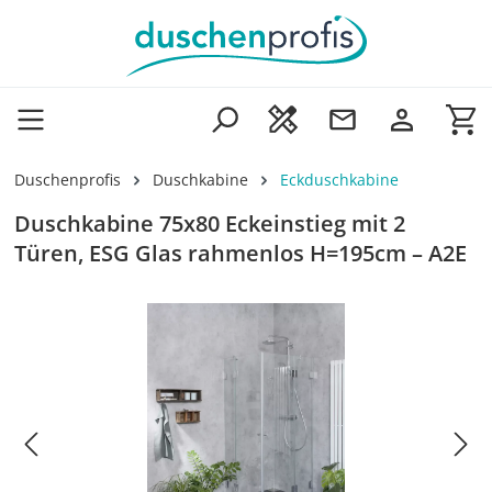
Zum Hauptinhalt springen
Wa
Duschenprofis
Duschkabine
Eckduschkabine
Duschkabine 75x80 Eckeinstieg mit 2
Türen, ESG Glas rahmenlos H=195cm – A2E
Bildergalerie überspringen