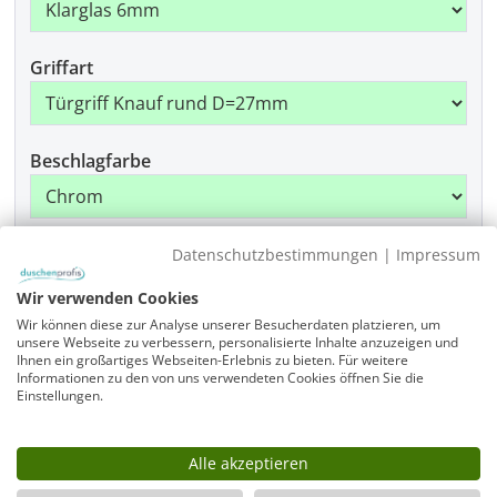
Griffart
Beschlagfarbe
Montage
Datenschutzbestimmungen
|
Impressum
Wir verwenden Cookies
Wir können diese zur Analyse unserer Besucherdaten platzieren, um
unsere Webseite zu verbessern, personalisierte Inhalte anzuzeigen und
Produkt Anzahl: Gib den gewünschten Wer
Ihnen ein großartiges Webseiten-Erlebnis zu bieten. Für weitere
In den Warenkorb
Informationen zu den von uns verwendeten Cookies öffnen Sie die
Einstellungen.
Artikelnummer
A2E7580-1950-725-x-775-x-x-x-ALR-EK6-GR-x-CR
Alle akzeptieren