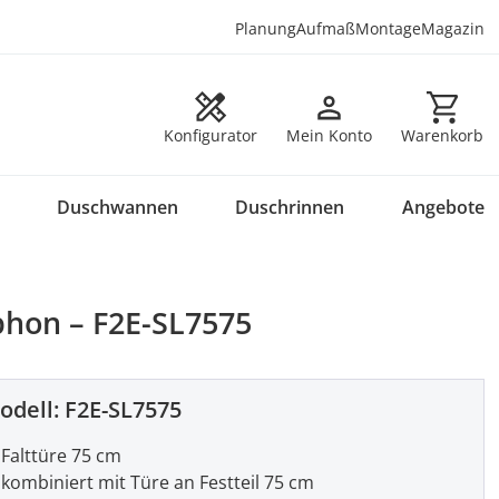
Planung
Aufmaß
Montage
Magazin
Warenkorb en
Konfigurator
Mein Konto
Warenkorb
Duschwannen
Duschrinnen
Angebote
phon – F2E-SL7575
odell:
F2E-SL7575
Falttüre 75 cm
kombiniert mit Türe an Festteil 75 cm