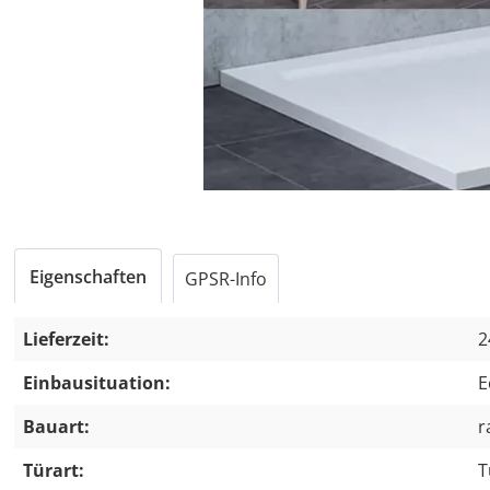
Eigenschaften
GPSR-Info
Lieferzeit:
2
Einbausituation:
E
Bauart:
r
Türart:
T