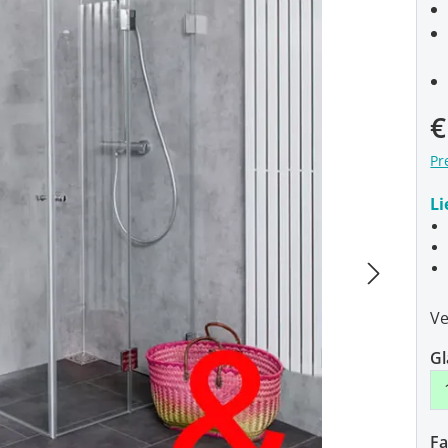
€
Pr
Li
Ve
Gl
Fa