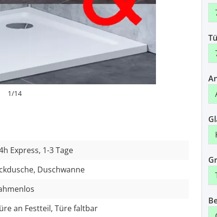
Tü
An
1
/
14
Gl
4h Express, 1-3 Tage
Gr
ckdusche, Duschwanne
ahmenlos
Be
üre an Festteil, Türe faltbar