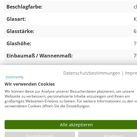
Beschlagfarbe:
c
Glasart:
K
Glasstärke:
6
Glashöhe:
1
Einbaumaß / Wannenmaß:
7
Datenschutzbestimmungen
|
Impr
Eckdusche 75x75 Falttür & Tür an Festteil 
Wir verwenden Cookies
Versandkosten sparen und im Set bestellen:
Wir können diese zur Analyse unserer Besucherdaten platzieren, um unsere
Webseite zu verbessern, personalisierte Inhalte anzuzeigen und Ihnen ein
Rahmenlose Duschkabine komplett mit passender Mineral-
großartiges Webseiten-Erlebnis zu bieten. Für weitere Informationen zu den v
dazu: WFS90-cr, superflacher Duschwannenablauf, flacher
verwendeten Cookies öffnen Sie die Einstellungen.
von 0,60 l/sec und Sperrwasserhöhe 35 mm. Mit chromfa
Duschwannen mit Ablauföffnung D=90 mm. Extrem gerin
Alle akzeptieren
Gehäusehöhe des Siphons unter Wanne nur 58 mm beträ
Einstellungen
Ablehnen