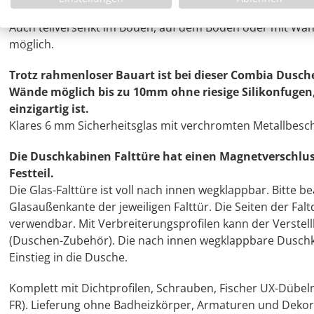
Durch die exakten, nicht stark gerundeten Außenkant
Auch teilversenkt im Boden, auf dem Boden oder mit Wa
möglich.
Trotz rahmenloser Bauart ist bei dieser Combia Dusch
Wände möglich bis zu 10mm ohne riesige Silikonfuge
einzigartig ist.
Klares 6 mm Sicherheitsglas mit verchromten Metallbesc
Die Duschkabinen Falttüre hat einen Magnetverschlus
Festteil.
Die Glas-Falttüre ist voll nach innen wegklappbar. Bitte 
Glasaußenkante der jeweiligen Falttür. Die Seiten der Falt
verwendbar. Mit Verbreiterungsprofilen kann der Verste
(Duschen-Zubehör). Die nach innen wegklappbare Duschka
Einstieg in die Dusche.
Komplett mit Dichtprofilen, Schrauben, Fischer UX-Dübel
FR). Lieferung ohne Badheizkörper, Armaturen und Dekor