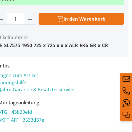
rodukt Anzahl: Gib den gewünschten Wert
In den Warenkorb
tikelnummer
E-SL7575-1950-725-x-725-x-x-x-ALR-EK6-GR-x-CR
nfos
ragen zum Artikel
lanungshilfe
 Jahre Garantie & Ersatzteilservice
ontageanleitung
ATG__43b29efd
AKFF_AFF__3533d37e