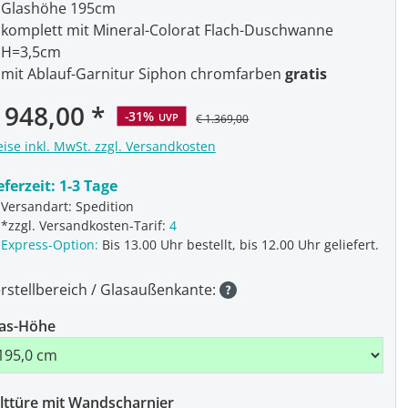
Glashöhe 195cm
komplett mit Mineral-Colorat Flach-Duschwanne
H=3,5cm
mit Ablauf-Garnitur Siphon chromfarben
gratis
 948,00
-31%
UVP
€ 1.369,00
eise inkl. MwSt. zzgl. Versandkosten
eferzeit:
1-3 Tage
Versandart: Spedition
*zzgl. Versandkosten-Tarif:
4
Express-Option:
Bis 13.00 Uhr bestellt, bis 12.00 Uhr geliefert.
rstellbereich / Glasaußenkante:
as-Höhe
lttüre mit Wandscharnier