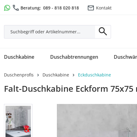
m Hauptinhalt springen
Zur Suche springen
Zur Hauptnavigation springen
Beratung:
089 - 818 020 818
Kontakt
Duschkabine
Duschabtrennungen
Duschwä
Duschenprofis
Duschkabine
Eckduschkabine
Falt-Duschkabine Eckform 75x75
Bildergalerie überspringen