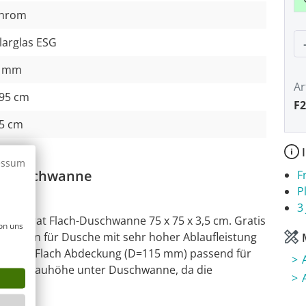
hrom
P
larglas ESG
 mm
Ar
95 cm
F2
5 cm
I
essum
mit Duschwanne
F
P
3
Colorat Flach-Duschwanne 75 x 75 x 3,5 cm. Gratis
on uns
 Siphon für Dusche mit sehr hoher Ablaufleistung
M
rbener Flach Abdeckung (D=115 mm) passend für
ge Einbauhöhe unter Duschwanne, da die
gt.