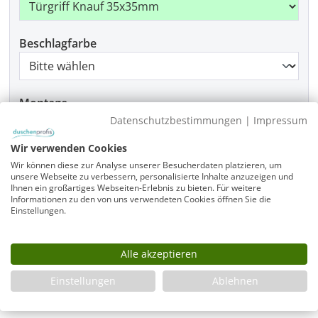
Beschlagfarbe
Montage
Datenschutzbestimmungen
|
Impressum
Wir verwenden Cookies
Produkt Anzahl: Gib den gewünschten Wer
Wir können diese zur Analyse unserer Besucherdaten platzieren, um
In den Warenkorb
unsere Webseite zu verbessern, personalisierte Inhalte anzuzeigen und
Ihnen ein großartiges Webseiten-Erlebnis zu bieten. Für weitere
Informationen zu den von uns verwendeten Cookies öffnen Sie die
Einstellungen.
Infos
Alle akzeptieren
Fragen zum Artikel
Planungshilfe
Einstellungen
Ablehnen
3 Jahre Garantie & Ersatzteilservice