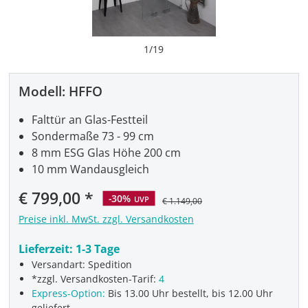
1
/
19
Modell:
HFFO
Falttür an Glas-Festteil
Sondermaße 73 - 99 cm
8 mm ESG Glas Höhe 200 cm
10 mm Wandausgleich
Verkaufspreis:
€ 799,00
-30%
UVP
€ 1.149,00
Preise inkl. MwSt. zzgl. Versandkosten
Lieferzeit:
1-3 Tage
Versandart: Spedition
*zzgl. Versandkosten-Tarif:
4
Express-Option:
Bis 13.00 Uhr bestellt, bis 12.00 Uhr
geliefert.