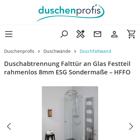
Zum Hauptinhalt springen
Wa
Duschenprofis
Duschwände
Duschfaltwand
Duschabtrennung Falttür an Glas Festteil
rahmenlos 8mm ESG Sondermaße – HFFO
Bildergalerie überspringen