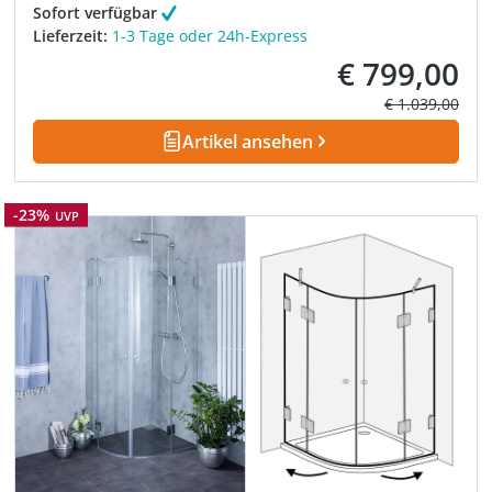
Sofort verfügbar
Lieferzeit:
1-3 Tage oder 24h-Express
€ 799,00
Verkaufspreis:
Regulärer Prei
€ 1.039,00
Artikel ansehen
Rabatt
-23%
UVP