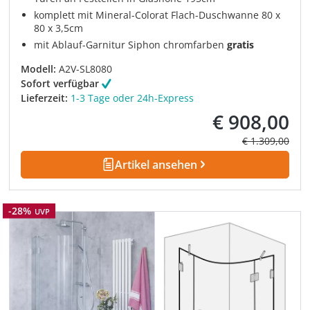
komplett mit Mineral-Colorat Flach-Duschwanne 80 x
80 x 3,5cm
mit Ablauf-Garnitur Siphon chromfarben
gratis
Modell:
A2V-SL8080
Sofort verfügbar
Lieferzeit:
1-3 Tage oder 24h-Express
€ 908,00
Verkaufspreis:
Regulärer Prei
€ 1.309,00
Artikel ansehen
Rabatt
-28%
UVP