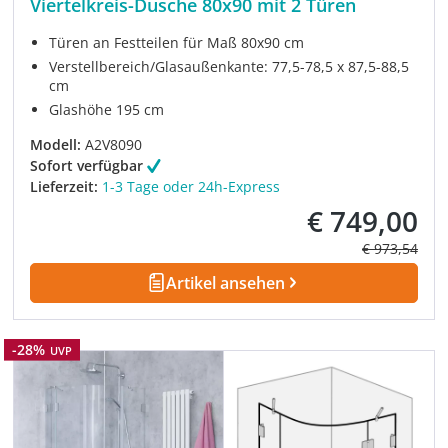
Viertelkreis-Dusche 80x90 mit 2 Türen
Türen an Festteilen für Maß 80x90 cm
Verstellbereich/Glasaußenkante: 77,5-78,5 x 87,5-88,5
cm
Glashöhe 195 cm
Modell:
A2V8090
Sofort verfügbar
Lieferzeit:
1-3 Tage oder 24h-Express
€ 749,00
Verkaufspreis:
Regulärer Pre
€ 973,54
Artikel ansehen
Rabatt
-28%
UVP