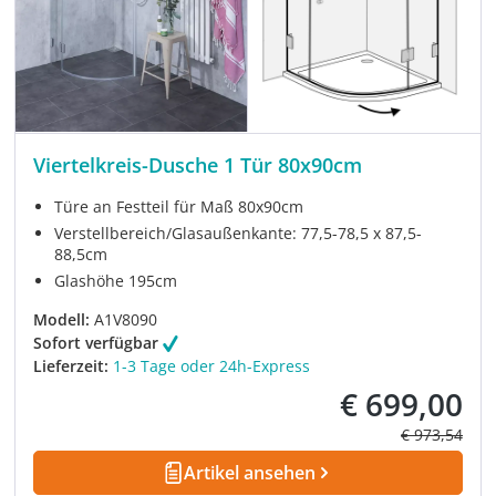
Viertelkreis-Dusche 1 Tür 80x90cm
Türe an Festteil für Maß 80x90cm
Verstellbereich/Glasaußenkante: 77,5-78,5 x 87,5-
88,5cm
Glashöhe 195cm
Modell:
A1V8090
Sofort verfügbar
Lieferzeit:
1-3 Tage oder 24h-Express
€ 699,00
Verkaufspreis:
Regulärer Pre
€ 973,54
Artikel ansehen