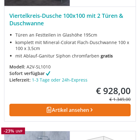
Viertelkreis-Dusche 100x100 mit 2 Türen &
Duschwanne
Türen an Festteilen in Glashöhe 195cm
komplett mit Mineral-Colorat Flach-Duschwanne 100 x
100 x 3,5cm
mit Ablauf-Ganitur Siphon chromfarben
gratis
Modell:
A2V-SL1010
Sofort verfügbar
Lieferzeit:
1-3 Tage oder 24h-Express
€ 928,00
Verkaufspreis:
Regulärer Prei
€ 1.349,00
Artikel ansehen
Rabatt
-23%
UVP