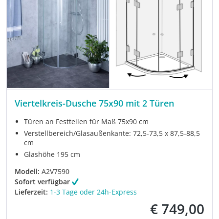
Viertelkreis-Dusche 75x90 mit 2 Türen
Türen an Festteilen für Maß 75x90 cm
Verstellbereich/Glasaußenkante: 72,5-73,5 x 87,5-88,5
cm
Glashöhe 195 cm
Modell:
A2V7590
Sofort verfügbar
Lieferzeit:
1-3 Tage oder 24h-Express
€ 749,00
Verkaufspreis: