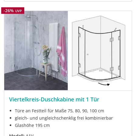
Rabatt
-26%
UVP
Viertelkreis-Duschkabine mit 1 Tür
Türe an Festteil für Maße 75, 80, 90, 100 cm
gleich- und ungleichschenklig frei kombinierbar
Glashöhe 195 cm
Modell:
A1V