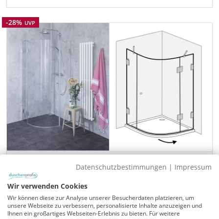
Rabatt
-28%
UVP
Viertelkreis-Dusche 1 Türe 90x90cm
Datenschutzbestimmungen
|
Impressum
Türe an Festteil für Maß 90x90cm
Wir verwenden Cookies
Verstellbereich/Glasaußenkante: 87,5-88,5 x 87,5-
Wir können diese zur Analyse unserer Besucherdaten platzieren, um
88,5cm
unsere Webseite zu verbessern, personalisierte Inhalte anzuzeigen und
Ihnen ein großartiges Webseiten-Erlebnis zu bieten. Für weitere
Glashöhe 195cm