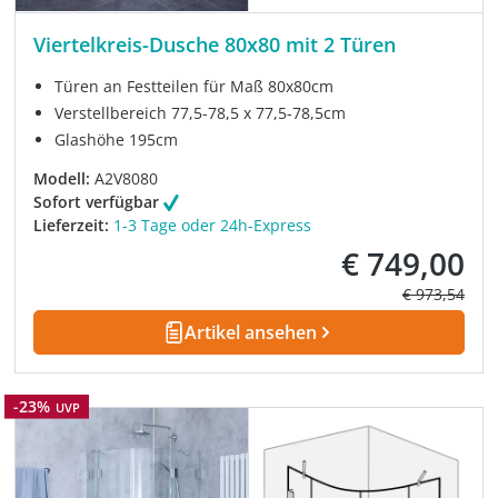
Viertelkreis-Dusche 80x80 mit 2 Türen
Türen an Festteilen für Maß 80x80cm
Verstellbereich 77,5-78,5 x 77,5-78,5cm
Glashöhe 195cm
Modell:
A2V8080
Sofort verfügbar
Lieferzeit:
1-3 Tage oder 24h-Express
€ 749,00
Verkaufspreis:
Regulärer Pre
€ 973,54
Artikel ansehen
Rabatt
-23%
UVP