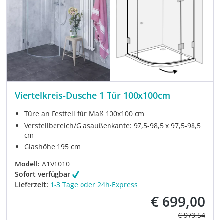
Viertelkreis-Dusche 1 Tür 100x100cm
Türe an Festteil für Maß 100x100 cm
Verstellbereich/Glasaußenkante: 97,5-98,5 x 97,5-98,5
cm
Glashöhe 195 cm
Modell:
A1V1010
Sofort verfügbar
Lieferzeit:
1-3 Tage oder 24h-Express
€ 699,00
Verkaufspreis:
Regulärer Pre
€ 973,54