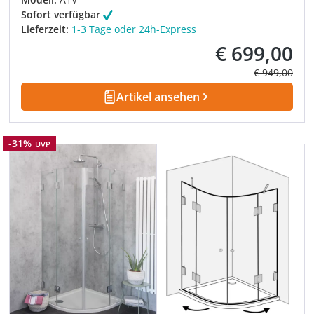
Sofort verfügbar
Lieferzeit:
1-3 Tage oder 24h-Express
€ 699,00
Verkaufspreis:
Regulärer Pre
€ 949,00
Artikel ansehen
Rabatt
-31%
UVP