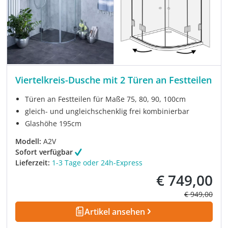
Viertelkreis-Dusche mit 2 Türen an Festteilen
Türen an Festteilen für Maße 75, 80, 90, 100cm
gleich- und ungleichschenklig frei kombinierbar
Glashöhe 195cm
Modell:
A2V
Sofort verfügbar
Lieferzeit:
1-3 Tage oder 24h-Express
€ 749,00
Verkaufspreis:
Regulärer Pre
€ 949,00
Artikel ansehen