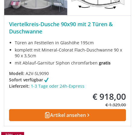
Viertelkreis-Dusche 90x90 mit 2 Türen &
Duschwanne
Türen an Festteilen in Glashöhe 195cm
komplett mit Mineral-Colorat Flach-Duschwanne 90 x
90 x 3,5cm
mit Ablauf-Garnitur Siphon chromfarben
gratis
Modell:
A2V-SL9090
Sofort verfügbar
Lieferzeit:
1-3 Tage oder 24h-Express
€ 918,00
Verkaufspreis:
Regulärer Prei
€ 1.329,00
Artikel ansehen
Rabatt