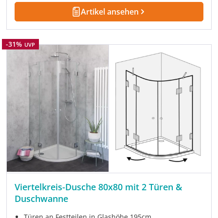
Artikel ansehen
Rabatt
-31%
UVP
Viertelkreis-Dusche 80x80 mit 2 Türen &
Duschwanne
Türen an Festteilen in Glashöhe 195cm