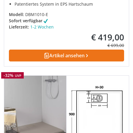
Patentiertes System in EPS Hartschaum
Modell:
DBM1010-E
Sofort verfügbar
Lieferzeit:
1-2 Wochen
€ 419,00
Verkaufspreis:
Regulärer Pre
€ 699,00
Artikel ansehen
Rabatt
-32%
UVP