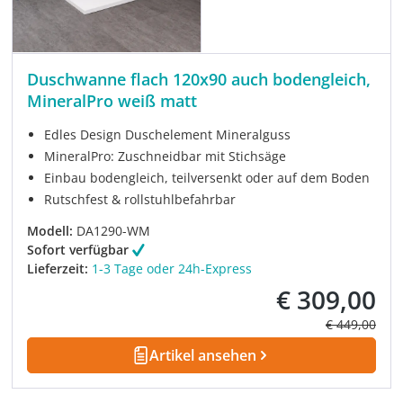
Duschwanne flach 120x90 auch bodengleich,
MineralPro weiß matt
Edles Design Duschelement Mineralguss
MineralPro: Zuschneidbar mit Stichsäge
Einbau bodengleich, teilversenkt oder auf dem Boden
Rutschfest & rollstuhlbefahrbar
Modell:
DA1290-WM
Sofort verfügbar
Lieferzeit:
1-3 Tage oder 24h-Express
€ 309,00
Verkaufspreis:
Regulärer Pre
€ 449,00
Artikel ansehen