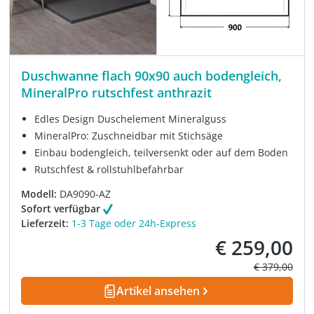
Duschwanne flach 90x90 auch bodengleich,
MineralPro rutschfest anthrazit
Edles Design Duschelement Mineralguss
MineralPro: Zuschneidbar mit Stichsäge
Einbau bodengleich, teilversenkt oder auf dem Boden
Rutschfest & rollstuhlbefahrbar
Modell:
DA9090-AZ
Sofort verfügbar
Lieferzeit:
1-3 Tage oder 24h-Express
€ 259,00
Verkaufspreis:
Regulärer Pre
€ 379,00
Artikel ansehen