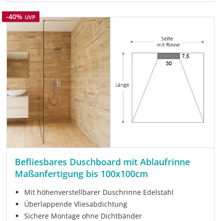
Rabatt
-40%
UVP
Befliesbares Duschboard mit Ablaufrinne
Maßanfertigung bis 100x100cm
Mit höhenverstellbarer Duschrinne Edelstahl
Überlappende Vliesabdichtung
Sichere Montage ohne Dichtbänder