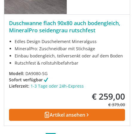
Duschwanne flach 90x80 auch bodengleich,
MineralPro seidengrau rutschfest
Edles Design Duschelement Mineralguss
MineralPro: Zuschneidbar mit Stichsäge
Einbau bodengleich, teilversenkt oder auf dem Boden
Rutschfest & rollstuhlbefahrbar
Modell:
DA9080-SG
Sofort verfügbar
Lieferzeit:
1-3 Tage oder 24h-Express
€ 259,00
Verkaufspreis:
Regulärer Pre
€ 379,00
Artikel ansehen