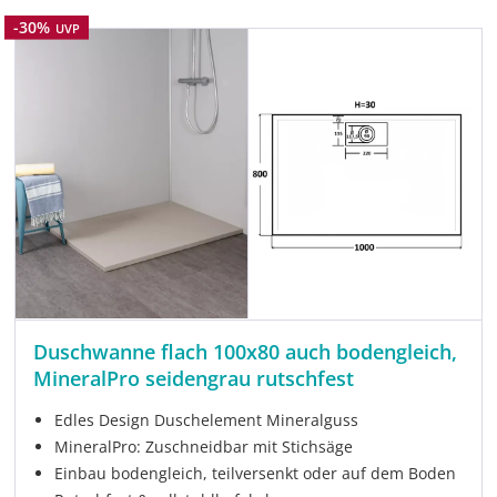
Rabatt
-30%
UVP
Duschwanne flach 100x80 auch bodengleich,
MineralPro seidengrau rutschfest
Edles Design Duschelement Mineralguss
MineralPro: Zuschneidbar mit Stichsäge
Einbau bodengleich, teilversenkt oder auf dem Boden