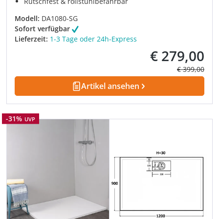
Rutschfest & rollstuhlbefahrbar
Modell:
DA1080-SG
Sofort verfügbar
Lieferzeit:
1-3 Tage oder 24h-Express
€ 279,00
Verkaufspreis:
Regulärer Pre
€ 399,00
Artikel ansehen
Rabatt
-31%
UVP