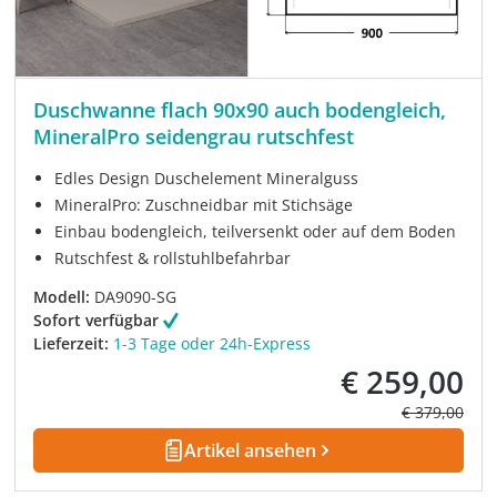
Duschwanne flach 90x90 auch bodengleich,
MineralPro seidengrau rutschfest
Edles Design Duschelement Mineralguss
MineralPro: Zuschneidbar mit Stichsäge
Einbau bodengleich, teilversenkt oder auf dem Boden
Rutschfest & rollstuhlbefahrbar
Modell:
DA9090-SG
Sofort verfügbar
Lieferzeit:
1-3 Tage oder 24h-Express
€ 259,00
Verkaufspreis:
Regulärer Pre
€ 379,00
Artikel ansehen