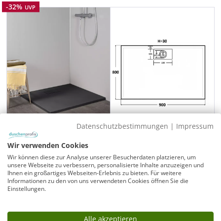
Rabatt
-32%
UVP
Datenschutzbestimmungen
|
Impressum
Wir verwenden Cookies
Duschwanne flach 90x80 auch bodengleich,
Wir können diese zur Analyse unserer Besucherdaten platzieren, um
MineralPro anthrazit rutschfest
unsere Webseite zu verbessern, personalisierte Inhalte anzuzeigen und
Ihnen ein großartiges Webseiten-Erlebnis zu bieten. Für weitere
Informationen zu den von uns verwendeten Cookies öffnen Sie die
Edles Design Duschelement Mineralguss
Einstellungen.
MineralPro: Zuschneidbar mit Stichsäge
Einbau bodengleich, teilversenkt oder auf dem Boden
Rutschfest & rollstuhlbefahrbar
Alle akzeptieren