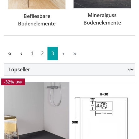
Mineralguss
Befliesbare
Bodenelemente
Bodenelemente
Seite
Seite
Seite
1
2
3
Rabatt
-32%
UVP