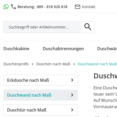
m Hauptinhalt springen
Zur Suche springen
Zur Hauptnavigation springen
Beratung:
089 - 818 020 818
Kontakt
Duschkabine
Duschabtrennungen
Duschwä
Duschenprofis
Duschen nach Maß
Duschwand nach Maß
Dusch
Eckdusche nach Maß
Eine Duschw
teuer sein!
Duschwand nach Maß
Auf Wunsch 
Vormauerung
Duschtür nach Maß