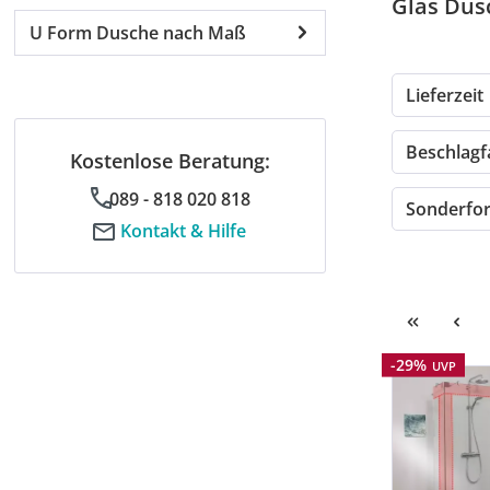
Glas Dus
U Form Dusche nach Maß
Lieferzeit
Beschlag
Kostenlose Beratung:
089 - 818 020 818
Sonderf
Kontakt & Hilfe
Rabatt
-29%
UVP