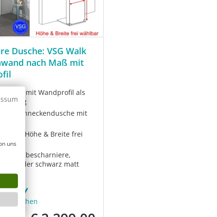
re Dusche: VSG Walk
hwand nach Maß mit
fil
 Dusche mit Wandprofil als
essum
ertigung
lose Schneckendusche mit
sgleich
G Glas Höhe & Breite frei
r
on uns
dige Hebescharniere,
rben oder schwarz matt
MVUWO
fügbar
2-3 Wochen