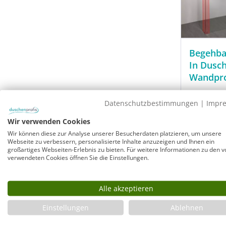
Begehba
In Dusc
Wandpro
Walk In
Datenschutzbestimmungen
|
Impr
Maßanf
Rahmen
Wir verwenden Cookies
Wandau
Wir können diese zur Analyse unserer Besucherdaten platzieren, um unsere
8 mm VS
Webseite zu verbessern, personalisierte Inhalte anzuzeigen und Ihnen ein
wählba
großartiges Webseiten-Erlebnis zu bieten. Für weitere Informationen zu den v
verwendeten Cookies öffnen Sie die Einstellungen.
Glasbün
chromfa
Alle akzeptieren
Modell:
P
Sofort ver
Einstellungen
Ablehnen
Lieferzeit: