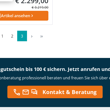
€ 2.299,00
Verkaufspreis:
Regulärer Preis:
€ 3.219,00
Artikel ansehen
Seite
Seite
Seite
1
2
3
gutschein bis 100 € sichern. Jetzt anrufen un
onberatung professionell beraten und freuen Sie sich über 
Kontakt & Beratung