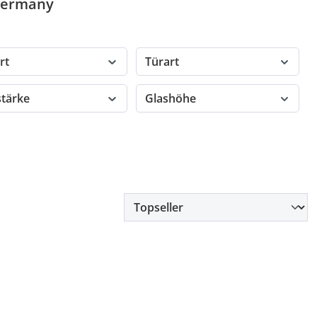
 Germany
rt
Türart
stärke
Glashöhe