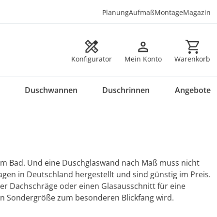
Planung
Aufmaß
Montage
Magazin
Warenkorb en
Konfigurator
Mein Konto
Warenkorb
Duschwannen
Duschrinnen
Angebote
 im Bad. Und eine Duschglaswand nach Maß muss nicht
en in Deutschland hergestellt und sind günstig im Preis.
ner Dachschräge oder einen Glasausschnitt für eine
in Sondergröße zum besonderen Blickfang wird.