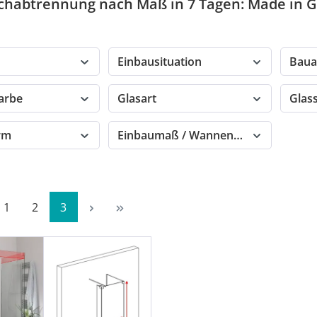
chabtrennung nach Maß in 7 Tagen: Made in
Einbausituation
Baua
farbe
Glasart
Glas
orm
Einbaumaß / Wannenmaß
Seite
Seite
Seite
1
2
3