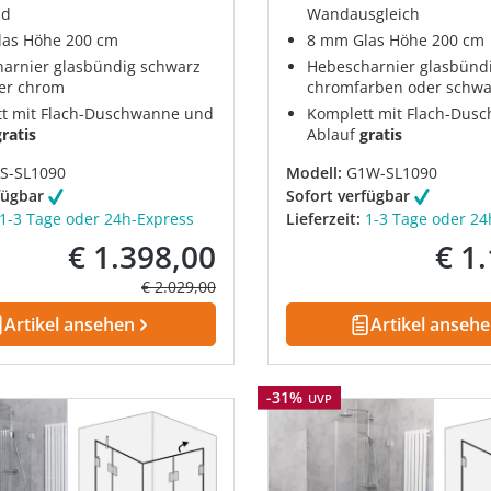
nd
Wandausgleich
as Höhe 200 cm
8 mm Glas Höhe 200 cm
arnier glasbündig schwarz
Hebescharnier glasbündi
er chrom
chromfarben oder schwa
t mit Flach-Duschwanne und
Komplett mit Flach-Dus
gratis
Ablauf
gratis
S-SL1090
Modell:
G1W-SL1090
fügbar
Sofort verfügbar
1-3 Tage oder 24h-Express
Lieferzeit:
1-3 Tage oder 24
€ 1.398,00
€ 1
Verkaufspreis:
Verkau
Regulärer Preis:
€ 2.029,00
Artikel ansehen
Artikel anseh
Rabatt
-31%
UVP