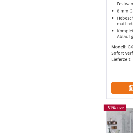
Festwa
8 mm Gl
Hebesch
matt od
Komplet
Ablauf
Modell:
GX
Sofort ver
Lieferzeit:
Rabatt
-31%
UVP