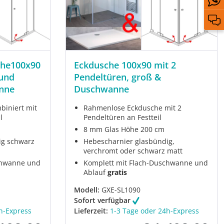
che100x90
Eckdusche 100x90 mit 2
 und
Pendeltüren, groß &
nne
Duschwanne
mbiniert mit
Rahmenlose Eckdusche mit 2
l
Pendeltüren an Festteil
8 mm Glas Höhe 200 cm
ig schwarz
Hebescharnier glasbündig,
verchromt oder schwarz matt
chwanne und
Komplett mit Flach-Duschwanne und
Ablauf
gratis
Modell:
GXE-SL1090
Sofort verfügbar
h-Express
Lieferzeit:
1-3 Tage oder 24h-Express