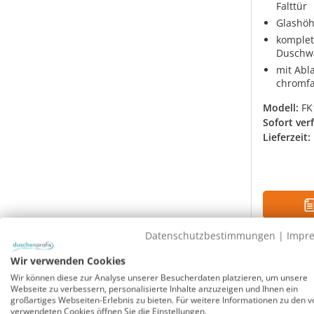
Falttür
Glashöh
komplet
Duschw
mit Abl
chromf
Modell:
FK
Sofort ver
Lieferzeit:
Datenschutzbestimmungen
|
Impr
Rabatt
-31%
UVP
Wir verwenden Cookies
Wir können diese zur Analyse unserer Besucherdaten platzieren, um unsere
Webseite zu verbessern, personalisierte Inhalte anzuzeigen und Ihnen ein
großartiges Webseiten-Erlebnis zu bieten. Für weitere Informationen zu den v
verwendeten Cookies öffnen Sie die Einstellungen.