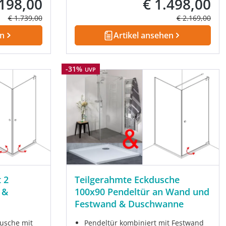
.198,00
€ 1.498,00
fspreis:
Verkaufspreis:
Regulärer Preis:
Regulärer Prei
€ 1.739,00
€ 2.169,00
en
Artikel ansehen
Rabatt
-31%
UVP
 2
Teilgerahmte Eckdusche
 &
100x90 Pendeltür an Wand und
Festwand & Duschwanne
usche mit
Pendeltür kombiniert mit Festwand