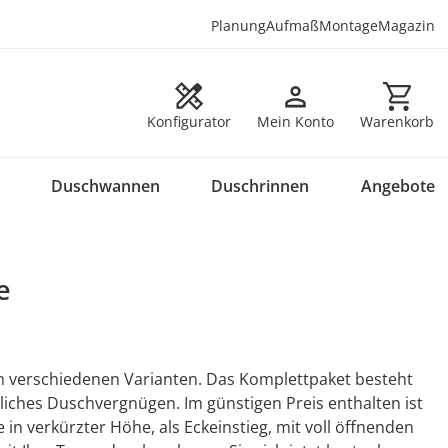
Planung
Aufmaß
Montage
Magazin
Warenkorb en
Konfigurator
Mein Konto
Warenkorb
Duschwannen
Duschrinnen
Angebote
e
n verschiedenen Varianten. Das Komplettpaket besteht
ches Duschvergnügen. Im günstigen Preis enthalten ist
in verkürzter Höhe, als Eckeinstieg, mit voll öffnenden