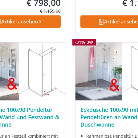
€ 798,00
€ 1
Verkaufspreis:
Verkau
Regulärer Preis:
€ 1.159,00
Artikel ansehen
Artikel anseh
Rabatt
-31%
UVP
he 100x90 Pendeltür
Eckdusche 100x90 mit
 Wand und Festwand &
Pendeltüren an Wand
anne
Duschwanne
r an Festteil kombiniert mit
Rahmenlose Pendeltür D