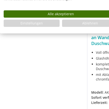
Alle akzeptieren
Einstellungen
Ablehnen
Eckdusc
an Wand
Duschw
Voll öf
Glashöh
komplet
Duschw
mit Abl
chromf
Modell:
AK
Sofort ver
Lieferzeit: