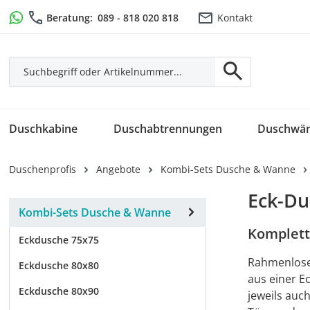
m Hauptinhalt springen
Zur Suche springen
Zur Hauptnavigation springen
Beratung:
089 - 818 020 818
Kontakt
Duschkabine
Duschabtrennungen
Duschwä
Duschenprofis
Angebote
Kombi-Sets Dusche & Wanne
Eck-Du
Kombi-Sets Dusche & Wanne
Komplett
Eckdusche 75x75
Rahmenlose 
Eckdusche 80x80
aus einer E
Eckdusche 80x90
jeweils auc