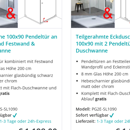
he 100x90 Pendeltür an
Teilgerahmte Eckdus
d Festwand &
100x90 mit 2 Pendelt
anne
Duschwanne
ür kombiniert mit Festwand
Pendeltüren an Festteile
Wandprofil und Eckeinst
as Höhe 200 cm
8 mm Glas Höhe 200 cm
arnier glasbündig schwarz
er chrom
Hebescharnier glasbünd
matt oder chrom
t mit Flach-Duschwanne und
gratis
Komplett mit Flach-Dus
Ablauf
gratis
S-SL1090
Modell:
PG2E-SL1090
fügbar
Sofort verfügbar
1-3 Tage oder 24h-Express
Lieferzeit:
1-3 Tage oder 24