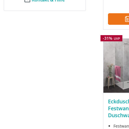
Rabatt
-31%
UVP
Eckdusch
Festwan
Duschw
Festwan