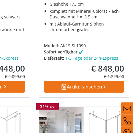
Glashöhe 173 cm
komplett mit Mineral-Colorat Flach-
ig schwarz
Duschwanne H= 3,5 cm
mit Ablauf-Garnitur Siphon
chwanne und
chromfarben
gratis
Modell:
AK1S-SL1090
Sofort verfügbar
h-Express
Lieferzeit:
1-3 Tage oder 24h-Express
.448,00
€ 848,00
fspreis:
Verkaufspreis:
Regulärer Preis:
Regulärer Prei
€ 2.099,00
€ 1.229,00
en
Artikel ansehen
Rabatt
-31%
UVP