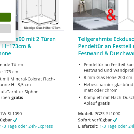
he 100x90 mit 2 Türen
Teilgerahmte Eckdus
 H=173cm &
Pendeltür an Festteil
anne
Festwand & Duschwa
fnende Türen
Pendeltür an Festteil ko
Festwand und Wandprofi
e 173 cm
8 mm Glas Höhe 200 cm
t mit Mineral-Colorat Flach-
anne H= 3,5 cm
Hebescharnier glasbünd
matt oder chrom
auf-Garnitur Siphon
arben
gratis
Komplett mit Flach-Dus
Ablauf
gratis
1W-SL1090
Modell:
PG2S-SL1090
fügbar
Sofort verfügbar
1-3 Tage oder 24h-Express
Lieferzeit:
1-3 Tage oder 24