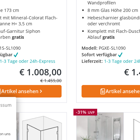
Wandprofilen
e 173 cm
8 mm Glas Höhe 200 cm
t mit Mineral-Colorat Flach-
Hebescharnier glasbünd
anne H= 3,5 cm
oder verchromt
auf-Garnitur Siphon
Komplett mit Flach-Dus
arben
gratis
Ablauf
gratis
1S-SL1090
Modell:
PGXE-SL1090
fügbar
Sofort verfügbar
1-3 Tage oder 24h-Express
Lieferzeit:
1-3 Tage oder 24
€ 1.008,00
€ 1
Verkaufspreis:
Verkau
Regulärer Preis:
€ 1.459,00
Artikel ansehen
Artikel anseh
essum
Rabatt
-31%
UVP
on uns