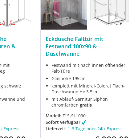
che
Eckdusche Falttür mit
üren &
Festwand 100x90 &
Duschwanne
n mit
Festwand mit nach innen öffnender
ieg
Falt-Türe
Glashöhe 195cm
ig schwarz
komplett mit Mineral-Colorat Flach-
Duschwanne H= 3,5cm
chwanne und
mit Ablauf-Garnitur Siphon
chromfarben
gratis
Modell:
F1S-SL1090
Sofort verfügbar
h-Express
Lieferzeit:
1-3 Tage oder 24h-Express