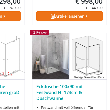
.298,00
€ 998,00
fspreis:
Verkaufspreis:
Regulärer Preis:
Regulärer Prei
€ 1.879,00
€ 1.449,00
en
Artikel ansehen
Rabatt
-31%
UVP
che
Eckdusche 100x90 mit
üren groß
Festwand H=173cm &
Duschwanne
stteilen mit
Festwand mit voll öffnender Tür