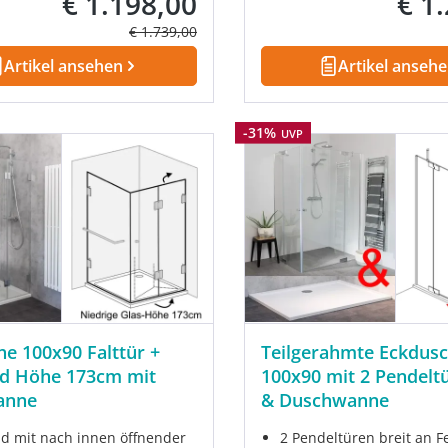
€ 1.198,00
€ 1
Verkaufspreis:
Verkau
Regulärer Preis:
€ 1.739,00
Artikel ansehen
Artikel anseh
Rabatt
-31%
UVP
e 100x90 Falttür +
Teilgerahmte Eckdus
d Höhe 173cm mit
100x90 mit 2 Pendelt
anne
& Duschwanne
d mit nach innen öffnender
2 Pendeltüren breit an Fe