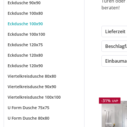
Türen oder 
Eckdusche 90x90
beraten!
Eckdusche 100x80
Eckdusche 100x90
Lieferzeit
Eckdusche 100x100
Eckdusche 120x75
Beschlag
Eckdusche 120x80
Einbauma
Eckdusche 120x90
Viertelkreisdusche 80x80
Viertelkreisdusche 90x90
Viertelkreisdusche 100x100
Rabatt
-31%
UVP
U Form Dusche 75x75
U Form Dusche 80x80