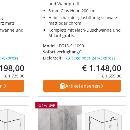
und Wandprofil
8 mm Glas Höhe 200 cm
g,
Hebescharnier glasbündig schwarz
rz matt
matt oder chrom
chwanne und
Komplett mit Flach-Duschwanne und
Ablauf
gratis
Modell:
PG1S-SL1090
Sofort verfügbar
h-Express
Lieferzeit:
1-3 Tage oder 24h-Express
.198,00
€ 1.148,00
fspreis:
Verkaufspreis:
Regulärer Preis:
Regulärer Prei
€ 1.739,00
€ 1.659,00
en
Artikel ansehen
Rabatt
-31%
UVP