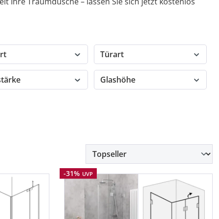
it Ihre Traumdusche – lassen Sie sich jetzt kostenlos
rt
Türart
stärke
Glashöhe
Rabatt
-31%
UVP