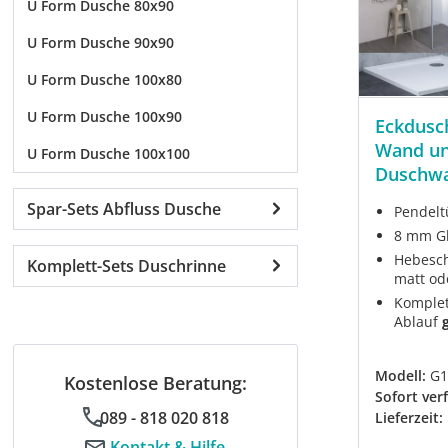
U Form Dusche 80x90
U Form Dusche 90x90
U Form Dusche 100x80
U Form Dusche 100x90
Eckdusc
Wand un
U Form Dusche 100x100
Duschw
Spar-Sets Abfluss Dusche
Pendelt
8 mm Gl
Hebesch
Komplett-Sets Duschrinne
matt od
Komplet
Ablauf
Modell:
G1
Kostenlose Beratung:
Sofort ver
089 - 818 020 818
Lieferzeit:
Kontakt & Hilfe