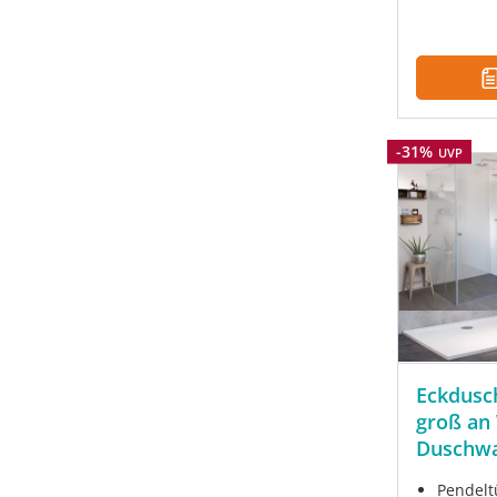
Rabatt
-31%
UVP
Eckdusc
groß an
Duschw
Pendeltü