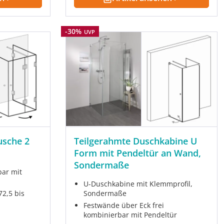
Rabatt
-30%
UVP
usche 2
Teilgerahmte Duschkabine U
Form mit Pendeltür an Wand,
Sondermaße
bar mit
U-Duschkabine mit Klemmprofil,
2,5 bis
Sondermaße
Festwände über Eck frei
kombinierbar mit Pendeltür