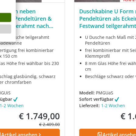
U Form neben
Duschkabine U Form 
ne 2 Pendeltüren &
Pendeltüren als Eckei
d teilgerahmt nach
Festwand teilgerahm
Maß
ür U Dusche teilgerahmt
U Dusche nach Maß mit 
Badewanne
Pendeltüren
rtigung frei kombinierbar
frei kombinierbar mit S
 x 150 cm
Klemmprofil
as Höhe frei wählbar bis 230
8 mm Glas Höhe frei wäh
cm
chlag glasbündig, schwarz
Beschläge schwarz oder
er chromfarben
GUiS
Modell:
PMGUaS
fügbar
Sofort verfügbar
1-2 Wochen
Lieferzeit:
1-2 Wochen
€ 1.749,00
€ 1
Verkaufspreis:
Verkau
Regulärer Preis:
€ 2.409,00
Artikel ansehen
Artikel anseh