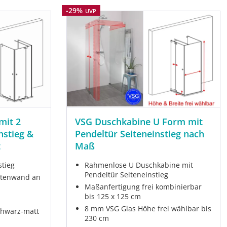
Rabatt
-29%
UVP
mit 2
VSG Duschkabine U Form mit
nstieg &
Pendeltür Seiteneinstieg nach
t
Maß
stieg
Rahmenlose U Duschkabine mit
Pendeltür Seiteneinstieg
eitenwand an
Maßanfertigung frei kombinierbar
bis 125 x 125 cm
8 mm VSG Glas Höhe frei wählbar bis
chwarz-matt
230 cm