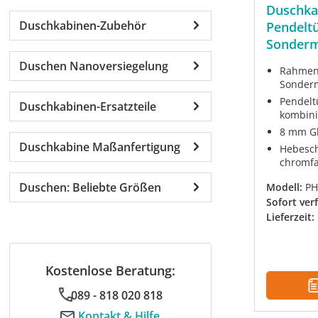
Duschka
Duschkabinen-Zubehör
Pendeltü
Sonder
Duschen Nanoversiegelung
Rahmenl
Sonder
Pendelt
Duschkabinen-Ersatzteile
kombini
8 mm Gl
Duschkabine Maßanfertigung
Hebesch
chromfa
Duschen: Beliebte Größen
Modell:
PH
Sofort ver
Lieferzeit:
Kostenlose Beratung:
089 - 818 020 818
Kontakt & Hilfe