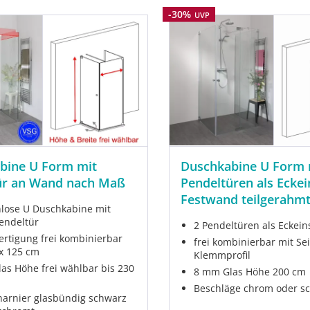
Rabatt
-30%
UVP
bine U Form mit
Duschkabine U Form 
ür an Wand nach Maß
Pendeltüren als Eckei
Festwand teilgerahm
ose U Duschkabine mit
endeltür
2 Pendeltüren als Eckein
rtigung frei kombinierbar
frei kombinierbar mit S
 x 125 cm
Klemmprofil
as Höhe frei wählbar bis 230
8 mm Glas Höhe 200 cm
Beschläge chrom oder s
arnier glasbündig schwarz