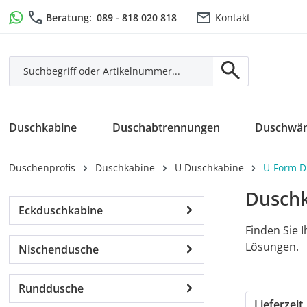
m Hauptinhalt springen
Zur Suche springen
Zur Hauptnavigation springen
Beratung:
089 - 818 020 818
Kontakt
Duschkabine
Duschabtrennungen
Duschwä
Duschenprofis
Duschkabine
U Duschkabine
U-Form D
Duschk
Eckduschkabine
Finden Sie 
Lösungen.
Nischendusche
Runddusche
Lieferzeit