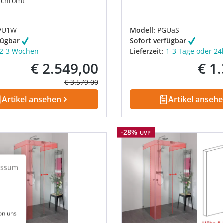
rchromt
VU1W
Modell:
PGUaS
fügbar
Sofort verfügbar
2-3 Wochen
Lieferzeit:
1-3 Tage oder 24
€ 2.549,00
€ 1
Verkaufspreis:
Verkau
Regulärer Preis:
€ 3.579,00
Artikel ansehen
Artikel anseh
Rabatt
-28%
UVP
essum
on uns