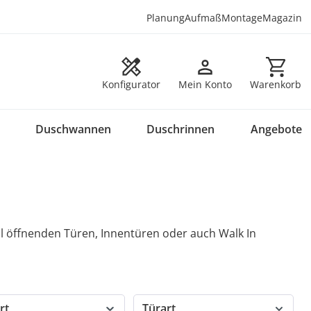
Planung
Aufmaß
Montage
Magazin
Warenkorb en
Konfigurator
Mein Konto
Warenkorb
Duschwannen
Duschrinnen
Angebote
l öffnenden Türen, Innentüren oder auch Walk In
rt
Türart