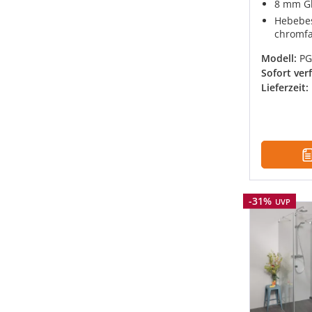
8 mm Gl
Hebebes
chromfa
Modell:
PG
Sofort ver
Lieferzeit:
Rabatt
-31%
UVP