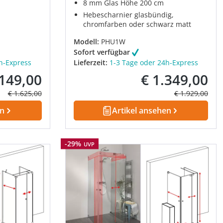
8 mm Glas Höhe 200 cm
Hebescharnier glasbündig,
chromfarben oder schwarz matt
Modell:
PHU1W
Sofort verfügbar
h-Express
Lieferzeit:
1-3 Tage oder 24h-Express
.149,00
€ 1.349,00
fspreis:
Verkaufspreis:
Regulärer Preis:
Regulärer Prei
€ 1.625,00
€ 1.929,00
en
Artikel ansehen
Rabatt
-29%
UVP