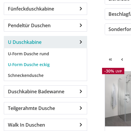
Fünfeckduschkabine
Beschlag
Pendeltür Duschen
Sonderf
U Duschkabine
U-Form Dusche rund
U-Form Dusche eckig
Rabatt
-30%
UVP
Schneckendusche
Duschkabine Badewanne
Teilgerahmte Dusche
Walk In Duschen