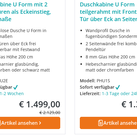
bine U Form mit 2
Duschkabine U Form
ren als Eckeinstieg,
teilgerahmt mit Front
maße
Tür über Eck an Seit
Sondermaß
ose Dusche U Form in
Wandprofil Dusche in
maßen
fugenbündigen Sonder
üren über Eck frei
2 Seitenwände frei komb
erbar mit Festwand
Pendeltür
as Höhe 200 cm
8 mm Glas Höhe 200 cm
arnier glasbündig,
Hebescharnier glasbünd
rben oder schwarz matt
matt oder chromfarben
U2E
Modell:
PHU1S
fügbar
Sofort verfügbar
1-2 Wochen
Lieferzeit:
1-3 Tage oder 24
€ 1.499,00
€ 1
Verkaufspreis:
Verkau
Regulärer Preis:
€ 2.129,00
Artikel ansehen
Artikel anseh