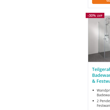
Rabatt
-30%
UVP
Teilger
Badewan
& Festw
Wandpro
Badewa
2 Pende
Festwa