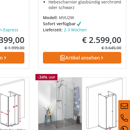
Hebescharnier glasbündig verchromt
oder schwarz
Modell:
MVU2W
Sofort verfügbar
h-Express
Lieferzeit:
2-3 Wochen
.399,00
€ 2.599,00
fspreis:
Verkaufspreis:
Regulärer Preis:
Regulärer Prei
€ 1.999,00
€ 3.645,00
en
Artikel ansehen
Rabatt
-34%
UVP