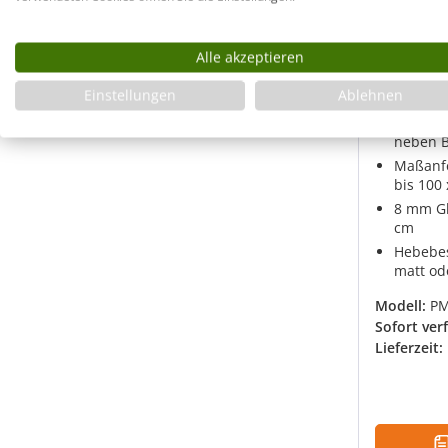
Dusche 
Alle akzeptieren
Badewan
Festwan
Einstellungen
Ablehnen
Maß
Pendelt
neben 
Maßanfe
bis 100
8 mm Gl
cm
Hebebes
matt od
Modell:
PM
Sofort ver
Lieferzeit: