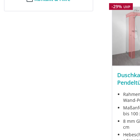
Rabatt
-29%
UVP
Duschka
Pendelt
Rahmenl
Wand-P
Maßanfe
bis 100
8 mm Gl
cm
Hebesch