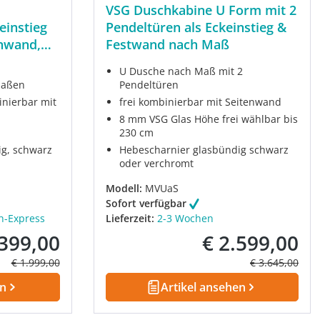
VSG Duschkabine U Form mit 2
einstieg
Pendeltüren als Eckeinstieg &
enwand,
Festwand nach Maß
U Dusche nach Maß mit 2
maßen
Pendeltüren
inierbar mit
frei kombinierbar mit Seitenwand
8 mm VSG Glas Höhe frei wählbar bis
230 cm
ig, schwarz
Hebescharnier glasbündig schwarz
oder verchromt
Modell:
MVUaS
Sofort verfügbar
h-Express
Lieferzeit:
2-3 Wochen
.399,00
€ 2.599,00
fspreis:
Verkaufspreis:
Regulärer Preis:
Regulärer Prei
€ 1.999,00
€ 3.645,00
en
Artikel ansehen