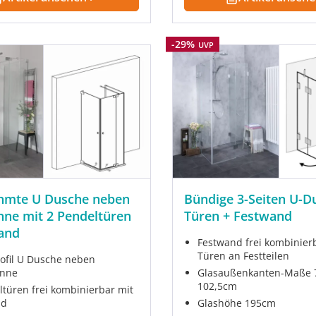
Rabatt
-29%
UVP
ahmte U Dusche neben
Bündige 3-Seiten U-D
ne mit 2 Pendeltüren
Türen + Festwand
and
Festwand frei kombinier
Türen an Festteilen
fil U Dusche neben
nne
Glasaußenkanten-Maße 7
102,5cm
ltüren frei kombinierbar mit
nd
Glashöhe 195cm