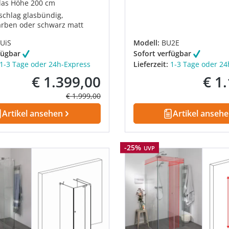
as Höhe 200 cm
chlag glasbündig,
rben oder schwarz matt
UiS
Modell:
BU2E
fügbar
Sofort verfügbar
1-3 Tage oder 24h-Express
Lieferzeit:
1-3 Tage oder 24
€ 1.399,00
€ 1
Verkaufspreis:
Verkau
Regulärer Preis:
€ 1.999,00
Artikel ansehen
Artikel anseh
Rabatt
-25%
UVP