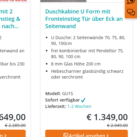
mit 2
Duschkabine U Form mit
nstieg &
Fronteinstieg Tür über Eck an
t nach
Seitenwand
2
U Dusche: 2 Seitenwände 70, 75, 80,
90, 100cm
eitenwand an
frei kombinierbar mit Pendeltür 75,
80, 90, 100 cm
lbar bis 230
8 mm Glas Höhe 200 cm
Hebescharnier glasbündig schwarz
 verchromt
oder verchromt
Modell:
GU1S
Sofort verfügbar
Lieferzeit:
1-2 Wochen
.649,00
€ 1.349,00
fspreis:
Verkaufspreis:
Regulärer Preis:
Regulärer Prei
€ 2.289,00
€ 2.049,00
en
Artikel ansehen